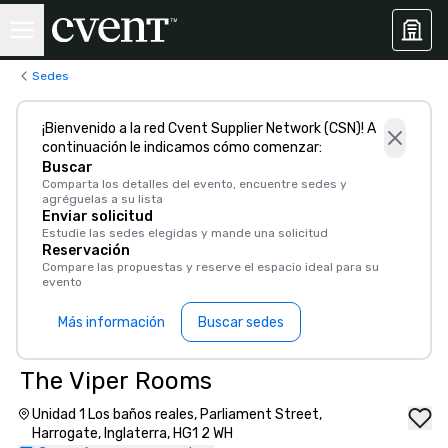
Sedes
¡Bienvenido a la red Cvent Supplier Network (CSN)! A
continuación le indicamos cómo comenzar:
Buscar
Comparta los detalles del evento, encuentre sedes y
agréguelas a su lista
Enviar solicitud
Estudie las sedes elegidas y mande una solicitud
Reservación
Compare las propuestas y reserve el espacio ideal para su
evento
Más información
Buscar sedes
The Viper Rooms
Unidad 1 Los baños reales, Parliament Street,
Harrogate, Inglaterra, HG1 2 WH