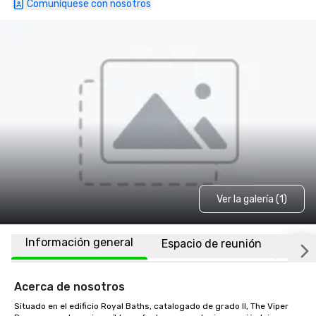
Comuníquese con nosotros
Ver la galería (1)
Información general
Espacio de reunión
Ubic
Acerca de nosotros
Situado en el edificio Royal Baths, catalogado de grado II, The Viper 