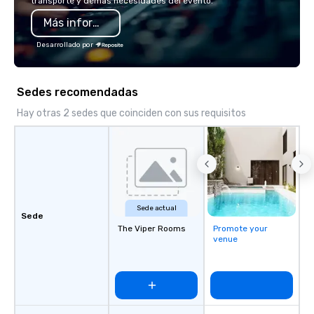
transporte y demás necesidades del evento.
service excellence. Ou
Más información
team and attention to 
dependable, polished 
Desarrollado por
every trip, earning the
of corporate clients, 
and meeting planners a
Sedes recomendadas
Hay otras 2 sedes que coinciden con sus requisitos
Sede actual
Sede
The Viper Rooms
Promote your
venue