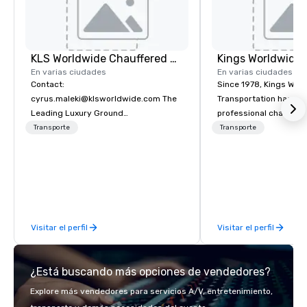
KLS Worldwide Chauffered Services
En varias ciudades
En varias ciudades
Contact:
Since 1978, Kings Wor
cyrus.maleki@klsworldwide.com The
Transportation has deli
Leading Luxury Ground
professional chauffeu
Transportation company since 1998
transportation solutio
Transporte
Transporte
travelers and meeting
worldwide. Headquart
Oklahoma City, OK we 
seamless service thr
than 500 cities across
through our vetted int
Visitar el perfil
Visitar el perfil
partner network. We are committed to
delivering high-qualit
transportation that m
¿Está buscando más opciones de vendedores?
standards of today’s c
and meetings programs
Explore más vendedores para servicios A/V, entretenimiento,
safety, punctuality, c