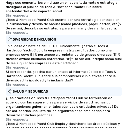
Haga sus comentarios o indique un enlace a toda meta o estrategia
divulgada al público de Tees & Hartlepool Yacht Club sobre
sostenibilidad o de impacto social.
Sin respuesta.
¿Tees & Hartlepool Yacht Club cuenta con una estrategia centrada en
la eliminación y desvío de basura (como plásticos, papel, cartón, etc.)?
De ser así, describa su estrategia para eliminar y desviar la basura.
Sin respuesta.
DIVERSIDAD E INCLUSIÓN
En el caso de hoteles de E.E. U.U. únicamente, ¿están el Tees &
Hartlepool Yacht Club o la empresa matriz certificados como una
empresa cuyo 51 % pertenece a propietarios de grupos diversos (51%
diverse owned business enterprise, BE)? De ser así, indique como cuál
de las siguientes empresas está certificado.
Sin respuesta.
Si corresponde, ¿podría dar un enlace al informe público del Tees &
Hartlepool Yacht Club sobre sus compromisos e iniciativas sobre la
diversidad, la igualdad y la inclusividad?
Sin respuesta.
SALUD Y SEGURIDAD
¿Las prácticas de Tees & Hartlepool Yacht Club se formularon de
acuerdo con las sugerencias para servicios de salud hechas por
organizaciones gubernamentales públicas o entidades privadas? De
ser así, escriba una lista de las organizaciones empleadas para
desarrollar dichas prácticas.
Sin respuesta.
¿Tees & Hartlepool Yacht Club limpia y desinfecta las áreas públicas y