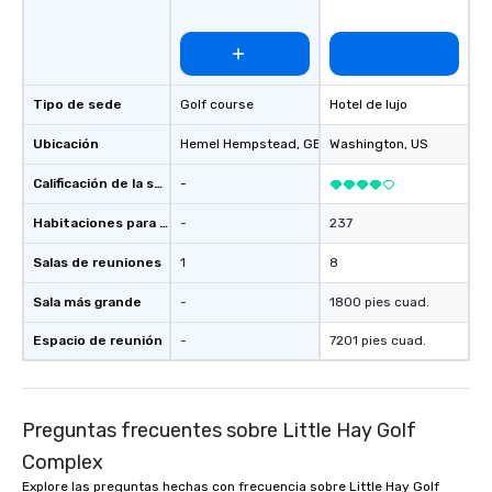
managers o brand exp
activations o custom 
design o light design o audio visual &
sound o content strat
theater production o production
Tipo de sede
Golf course
Hotel de lujo
design & management o contrac
Ubicación
Hemel Hempstead
, GB1
Washington
, US
negotiations o registration
management o team bui
Calificación de la sede
-
trade show design and
international travel pl
Habitaciones para huéspedes
-
237
Salas de reuniones
1
8
Sala más grande
-
1800 pies cuad.
Espacio de reunión
-
7201 pies cuad.
Preguntas frecuentes sobre Little Hay Golf
Complex
Explore las preguntas hechas con frecuencia sobre Little Hay Golf