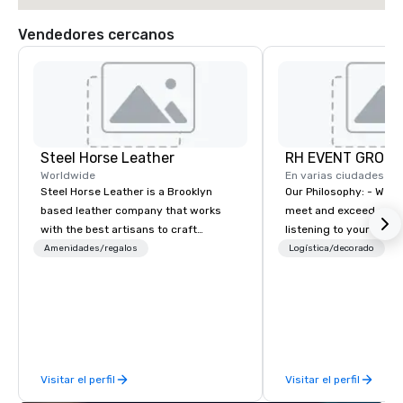
Vendedores cercanos
Steel Horse Leather
RH EVENT GROUP,
Worldwide
En varias ciudades
Steel Horse Leather is a Brooklyn
Our Philosophy: - We consistently
based leather company that works
meet and exceed expec
with the best artisans to craft
listening to your obje
handmade leather bags, backpacks,
sure you gain the retu
Amenidades/regalos
Logística/decorado
P
duffel bags, messenger bags, and
experience that you’re 
more. All of our bags are heirloom
an event, meeting, or 
quality and are crafted using only full
define. - Next, we utili
grain leather and are built to last.
juices and background 
Embark on a journey into the world of
corporate and enterta
impeccable craftsmanship with our
industries to conceptu
Visitar el perfil
Visitar el perfil
exclusive collection of handmade
innovative events for 
leather bags. Our range includes
design. - Finally, we tie