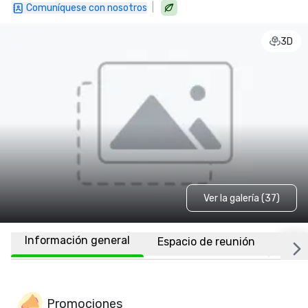
|
Comuníquese con nosotros
3D
Ver la galería (37)
Información general
Espacio de reunión
Habi
Promociones