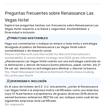
Preguntas frecuentes sobre Renaissance Las
Vegas Hotel
Explore las preguntas hechas con frecuencia sobre Renaissance Las
Vegas Hotel respecto a la Salud y seguridad, Sostenibilidad, y
Diversidad e inclusión
PRÁCTICAS SOSTENIBLES
Haga sus comentarios o indique un enlace a toda meta o estrategia
divulgada al público de Renaissance Las Vegas Hotel sobre
sostenibilidad o de impacto social.
Please visit Marriott.com/Serve360 for Marriott International's 
sustainability & social impact strategy and 2025 goals information.
¿Renaissance Las Vegas Hotel cuenta con una estrategia centrada en
la eliminación y desvío de basura (como plásticos, papel, cartón, etc.)?
De ser así, describa su estrategia para eliminar y desviar la basura.
Yes, Paper,Newspaper,Cardboard,Aluminum,Plastic,Glass,Cooking 
Oil,Landscape Waste
DIVERSIDAD E INCLUSIÓN
En el caso de hoteles de E.E. U.U. únicamente, ¿están el Renaissance
Las Vegas Hotel o la empresa matriz certificados como una empresa
cuyo 51 % pertenece a propietarios de grupos diversos (51% diverse
owned business enterprise, BE)? De ser así, indique como cuál de las
siguientes empresas está certificado.
Sin respuesta.