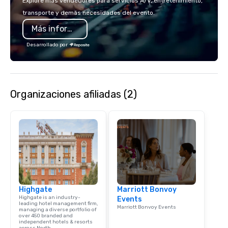
Explore más vendedores para servicios A/V, entretenimiento,
transporte y demás necesidades del evento.
Más información
Desarrollado por
Organizaciones afiliadas (2)
Highgate
Marriott Bonvoy
Highgate is an industry-
Events
leading hotel management firm,
Marriott Bonvoy Events
managing a diverse portfolio of
over 450 branded and
independent hotels & resorts