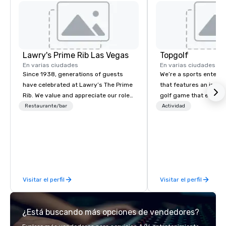
Lawry's Prime Rib Las Vegas
Topgolf
En varias ciudades
En varias ciudades
Since 1938, generations of guests
We’re a sports entert
have celebrated at Lawry’s The Prime
that features an inclu
Rib. We value and appreciate our role
golf game that everyo
in any occasion - any moment - a
Paired with an outsta
Restaurante/bar
Actividad
guest shares with us.
beverage menu, climat
hitting bays and music
has an energetic hum 
feel right when you wa
door.
Visitar el perfil
Visitar el perfil
¿Está buscando más opciones de vendedores?