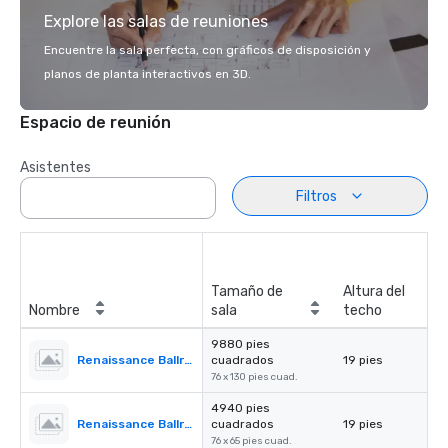
Explore las salas de reuniones
Encuentre la sala perfecta, con gráficos de disposición y
planos de planta interactivos en 3D.
Espacio de reunión
Asistentes
Filtros
Tamaño de
Altura del
Nombre
sala
techo
9880 pies
Renaissance Ballroom
cuadrados
19 pies
76 x 130 pies cuad.
4940 pies
Renaissance Ballroom - Section l
cuadrados
19 pies
76 x 65 pies cuad.