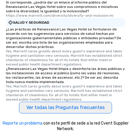
Si corresponde, ¿podría dar un enlace al informe público del
Renaissance Las Vegas Hotel sobre sus compromisos e iniciativas
sobre la diversidad, la igualdad y la inclusividad?
https://www.marriott.com/diversity/diversity-and-inclusion.mi
SALUD Y SEGURIDAD
¿Las prácticas de Renaissance Las Vegas Hotel se formularon de
acuerdo con las sugerencias para servicios de salud hechas por
organizaciones gubernamentales públicas o entidades privadas? De
ser así, escriba una lista de las organizaciones empleadas para
desarrollar dichas prácticas.
Yes, Marriott cares greatly about every guest's experience and takes 
hygiene and sanitation very seriously. Marriott has established strict 
standards of cleanliness for all of its hotels that either meet or 
exceed public health department regulations. 
¿Renaissance Las Vegas Hotel limpia y desinfecta las áreas públicas y
las instalaciones de acceso al público (como las salas de reuniones,
los restaurantes, las áreas de ascensor, etc.)? De ser así, describa
toda nueva medida implementada.
Yes, Marriott cares greatly about every guest's experience and takes 
hygiene and sanitation very seriously. Marriott has established strict 
standards of cleanliness for all of its hotels that either meet or 
exceed public health department regulations. 
Ver todas las Preguntas frecuentes
Reporte un problema
con este perfil de sede a la red Cvent Supplier
Network.