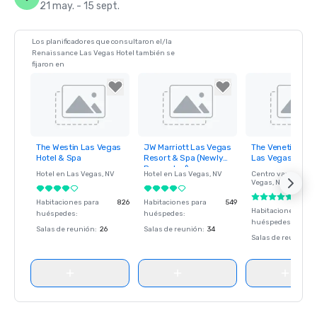
21 may. - 15 sept.
Los planificadores que consultaron el/la
Renaissance Las Vegas Hotel también se
fijaron en
The Westin Las Vegas
JW Marriott Las Vegas
The Venetian Res
Removed from
Removed from
Removed fro
Hotel & Spa
Resort & Spa (Newly
Las Vegas
favorites
favorites
favorites
Renovated)
Hotel en
Las Vegas
, NV
Hotel en
Las Vegas
, NV
Centro vacacional
Vegas
, NV
Habitaciones para
826
Habitaciones para
549
Habitaciones para
huéspedes
:
huéspedes
:
huéspedes
:
Salas de reunión
:
26
Salas de reunión
:
34
Salas de reunión
: