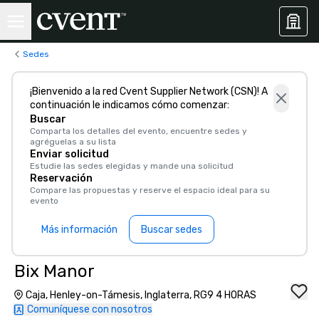
Sedes
¡Bienvenido a la red Cvent Supplier Network (CSN)! A
continuación le indicamos cómo comenzar:
Buscar
Comparta los detalles del evento, encuentre sedes y
agréguelas a su lista
Enviar solicitud
Estudie las sedes elegidas y mande una solicitud
Reservación
Compare las propuestas y reserve el espacio ideal para su
evento
Más información
Buscar sedes
Bix Manor
Caja, Henley-on-Támesis, Inglaterra, RG9 4 HORAS
Comuníquese con nosotros