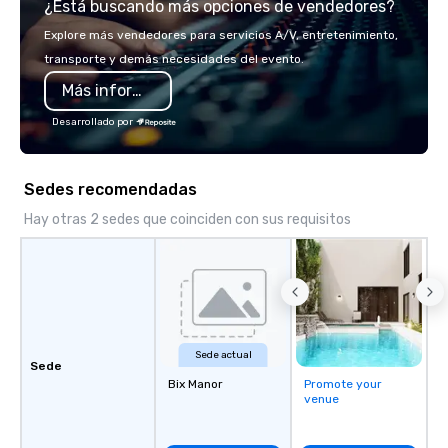
¿Está buscando más opciones de vendedores?
seamlessly into meetin
retreats, and company
Explore más vendedores para servicios A/V, entretenimiento,
Programs can be indoor
transporte y demás necesidades del evento.
property, or city-based. Straybo
Más información
manages the full exp
planning and customiz
Desarrollado por
technology, staffing, a
execution—making it e
and DMCs to deliver s
Sedes recomendadas
impact events anywher
We’re proud to be reco
Hay otras 2 sedes que coinciden con sus requisitos
Cvent Top Vendor, tru
professionals for our g
flexibility, and reliable
Sede actual
Sede
Bix Manor
Promote your
venue