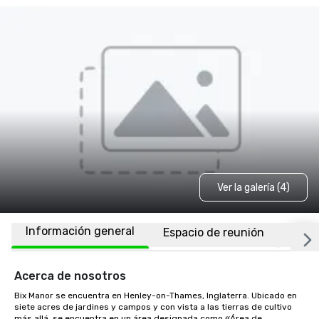
Ver la galería (4)
Información general
Espacio de reunión
Ubic
Acerca de nosotros
Bix Manor se encuentra en Henley-on-Thames, Inglaterra. Ubicado en 
siete acres de jardines y campos y con vista a las tierras de cultivo 
más allá, se encuentra en un área designada como «Área de 