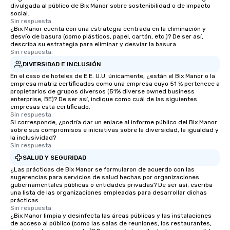
divulgada al público de Bix Manor sobre sostenibilidad o de impacto
social.
Sin respuesta.
¿Bix Manor cuenta con una estrategia centrada en la eliminación y
desvío de basura (como plásticos, papel, cartón, etc.)? De ser así,
describa su estrategia para eliminar y desviar la basura.
Sin respuesta.
DIVERSIDAD E INCLUSIÓN
En el caso de hoteles de E.E. U.U. únicamente, ¿están el Bix Manor o la
empresa matriz certificados como una empresa cuyo 51 % pertenece a
propietarios de grupos diversos (51% diverse owned business
enterprise, BE)? De ser así, indique como cuál de las siguientes
empresas está certificado.
Sin respuesta.
Si corresponde, ¿podría dar un enlace al informe público del Bix Manor
sobre sus compromisos e iniciativas sobre la diversidad, la igualdad y
la inclusividad?
Sin respuesta.
SALUD Y SEGURIDAD
¿Las prácticas de Bix Manor se formularon de acuerdo con las
sugerencias para servicios de salud hechas por organizaciones
gubernamentales públicas o entidades privadas? De ser así, escriba
una lista de las organizaciones empleadas para desarrollar dichas
prácticas.
Sin respuesta.
¿Bix Manor limpia y desinfecta las áreas públicas y las instalaciones
de acceso al público (como las salas de reuniones, los restaurantes,