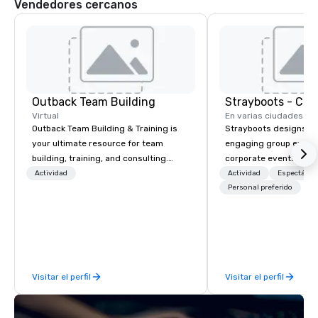
Vendedores cercanos
Outback Team Building
Virtual
En varias ciudades
Outback Team Building & Training is
Strayboots designs an
your ultimate resource for team
engaging group experi
building, training, and consulting.
corporate events arou
Recommended by over 30,000+
We operate in 300+ citi
Actividad
Actividad
Espectácul
corporate groups across North
supporting programs f
Personal preferido
America, our 80+ solutions are
50,000 participants—f
available anywhere, anytime, for any
offsites and conferenc
sized group.
outdoor activations a
programs. Our portfolio includes
team-building experie
Visitar el perfil
Visitar el perfil
initiatives, conferen
offsite programming, 
group activities, all buil