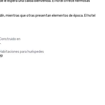
 le espera una cálida bienvenida. El hotel ofrece hermosas 
dín, mientras que otras presentan elementos de época. El hotel 
Construido en
-
Habitaciones para huéspedes
19