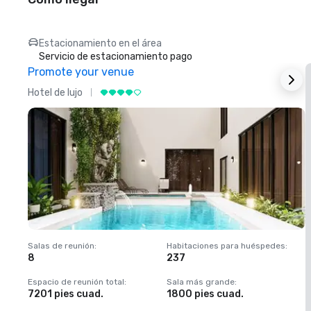
Estacionamiento en el área
Servicio de estacionamiento pago
Promote your venue
Hotel de lujo
H
Salas de reunión
:
Habitaciones para huéspedes
:
S
8
237
1
Espacio de reunión total
:
Sala más grande
:
E
7201 pies cuad.
1800 pies cuad.
1