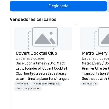
Elegir sede
Vendedores cercanos
Covert Cocktail Club
Metro Livery
En varias ciudades
En varias ciudad
Once upon a time in 2016, Matt
Metro Livery / Bo
Levy, founder of Covert Cocktail
Premier Charter 
Club, hosted a secret speakeasy
Transportation S
as an intimate place for strangers
Southeast with 
to gather in his home. The only
Reliability Whether you're planning
Actividad
Amenidades/regalos
Transporte
way to find out about it was via
a corporate retr
Personal preferido
word of mouth. No address was
celebration, musi
given, the only clue being a sign
sporting event, 
placed in the window, “Cocktails
delivers seamles