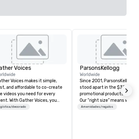
ather Voices
ParsonsKellogg
rldwide
Worldwide
ther Voices makes it simple,
Since 2001, ParsonsKellogg h
st, and affordable to co-create
stood apart in the $30 billion
e videos you need for every
promotional products industr
h Gather Voices, you
Our “right size” means we are
n increase event attendance,
large enough to wield sourcin
gística/decorado
Amenidades/regalos
ther 10x more video on site, and
leverage and small enough to
ive year-round engagement. We
focus intently on each client. W
fer solutions for pre-event
deliver excellent products an
omotional video, during event
services efficiently, expertly 