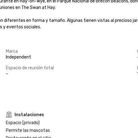
urante en Hay-on-Wye, en el Parque Nacional de Brecon Beacons, donde
uniones en The Swan at Hay.

on diferentes en forma y tamaño. Algunas tienen vistas al precioso jar
s y eventos sociales.
Marca
Independent
Espacio de reunión total
-
Instalaciones
Espacio (privado)
Permite las mascotas