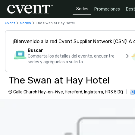
Sedes
Promociones
Dest
Cvent
Sedes
The Swan at Hay Hotel
¡Bienvenido a la red Cvent Supplier Network (CSN)! A
Buscar
Comparta los detalles del evento, encuentre
sedes y agréguelas a su lista
The Swan at Hay Hotel
Calle Church Hay-on-Wye, Hereford, Inglaterra, HR3 5 DQ
|