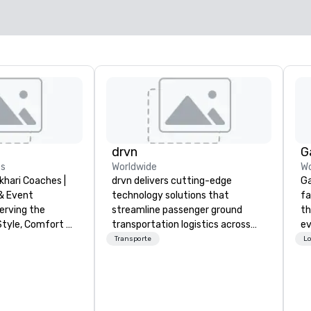
Elegir sede
drvn
G
es
Worldwide
Wo
khari Coaches |
drvn delivers cutting-edge
Ga
& Event
technology solutions that
fa
erving the
streamline passenger ground
th
Style, Comfort &
transportation logistics across
event. Wit
more than 200 countries, 400
ca
Transporte
Lo
eat, wedding
cities, 250 airports, and 40
ga
c festival, or
seaports, with the ability to
dr
Bokhari Coaches
establish new markets in under 48
of
s transportation
hours. Specializing in customized
pr