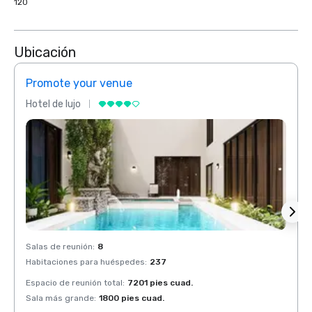
120
Ubicación
Promote your venue
Prom
Hotel de lujo
Hotel 
Salas de reunión
:
8
Salas 
Habitaciones para huéspedes
:
237
Habit
Espacio de reunión total
:
7201 pies cuad.
Espaci
Sala más grande
:
1800 pies cuad.
Sala 