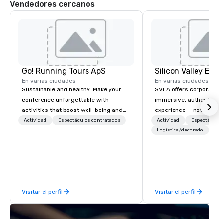
Vendedores cercanos
Go! Running Tours ApS
En varias ciudades
En varias ciudades
Sustainable and healthy: Make your
SVEA offers corporate
conference unforgettable with
immersive, authentic S
activities that boost well-being and
experience — not a tour
lower carbon footprints. Explore the
transformation. We de
Actividad
Espectáculos contratados
Actividad
Espectácul
world on the run with expert local
facilitate custom exec
Logística/decorado
running guides.
tours, learning session
workshops, leadership
behind-the-scenes tec
experiences for visiti
incentive groups, and
Visitar el perfil
Visitar el perfil
offsites. Whether your
think like a Silicon Val
explore the mindsets d