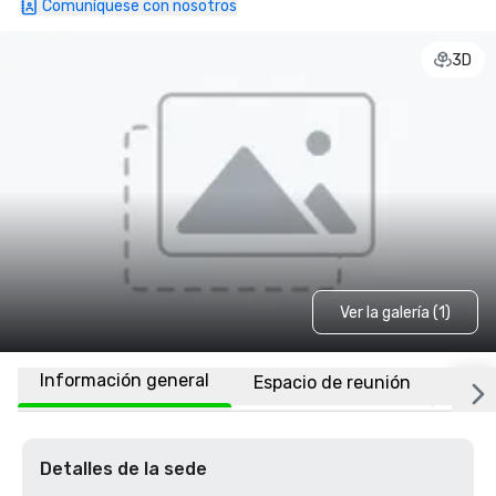
Comuníquese con nosotros
3D
Ver la galería (1)
Información general
Espacio de reunión
Ubic
Detalles de la sede