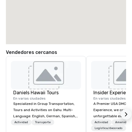
Vendedores cercanos
Daniels Hawaii Tours
Insider Experienc
En varias ciudades
En varias ciudades
Specialized in Group Transportation,
A Premier USA DMC Partner At 
Tours and Activities on Oahu. Multi-
Experience, we create
Language: English, German, Spanish,
unforgettable events w
French, Portuguese. We can handle
access to premium ve
Actividad
Transporte
Actividad
Amenidade
any group size and will always put our
class entertainment, a
Logística/decorado
+