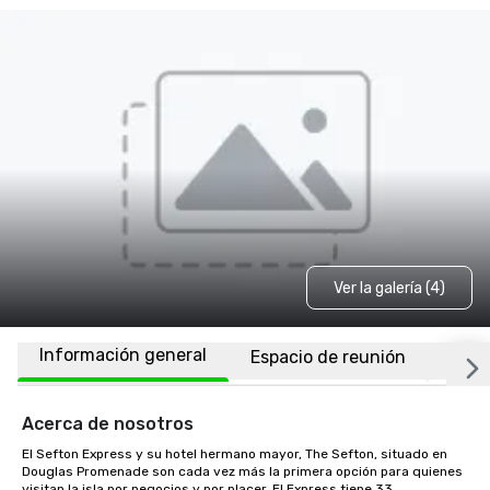
Ver la galería (4)
Información general
Espacio de reunión
Habi
Acerca de nosotros
El Sefton Express y su hotel hermano mayor, The Sefton, situado en 
Douglas Promenade son cada vez más la primera opción para quienes 
visitan la isla por negocios y por placer. El Express tiene 33 