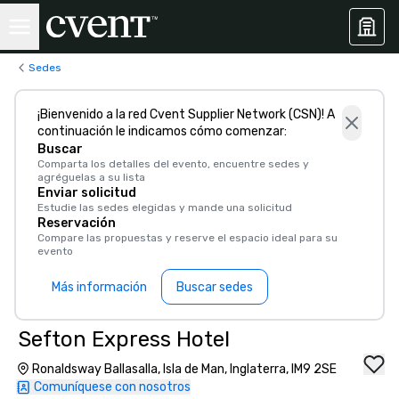
Sedes
¡Bienvenido a la red Cvent Supplier Network (CSN)! A
continuación le indicamos cómo comenzar:
Buscar
Comparta los detalles del evento, encuentre sedes y
agréguelas a su lista
Enviar solicitud
Estudie las sedes elegidas y mande una solicitud
Reservación
Compare las propuestas y reserve el espacio ideal para su
evento
Más información
Buscar sedes
Sefton Express Hotel
Ronaldsway Ballasalla, Isla de Man, Inglaterra, IM9 2SE
Comuníquese con nosotros