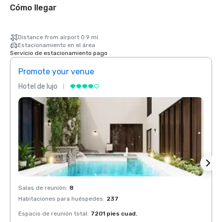
Cómo llegar
Distance from airport 0.9 mi
Estacionamiento en el área
Servicio de estacionamiento pago
Promote your venue
Prom
Hotel de lujo
Hotel 
Salas de reunión
:
8
Salas 
Habitaciones para huéspedes
:
237
Habit
Espacio de reunión total
:
7201 pies cuad.
Espaci