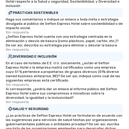
Hotel respecto a la Salud y seguridad, Sostenibilidad, y Diversidad e
Illusionist Matias Letelier—renowned
inclusión
for his charisma, professionalism, and
PRÁCTICAS SOSTENIBLES
style—our workshops combine tricks
Haga sus comentarios o indique un enlace a toda meta o estrategia
divulgada al público de Sefton Express Hotel sobre sostenibilidad o de
with actionable insights that resonate
impacto social.
long after the applause. Whether
Sin respuesta.
you're looking to reenergize your
¿Sefton Express Hotel cuenta con una estrategia centrada en la
eliminación y desvío de basura (como plásticos, papel, cartón, etc.)?
team, celebrate milestones, or simply
De ser así, describa su estrategia para eliminar y desviar la basura.
offer something unique, Fun Corporate
Sin respuesta.
Magic delivers with charm, elegance,
DIVERSIDAD E INCLUSIÓN
and creativity. With a show
En el caso de hoteles de E.E. U.U. únicamente, ¿están el Sefton
customized to your goals, your team
Express Hotel o la empresa matriz certificados como una empresa
cuyo 51 % pertenece a propietarios de grupos diversos (51% diverse
will walk away inspired, unified, and
owned business enterprise, BE)? De ser así, indique como cuál de las
ready to create their own magic in the
siguientes empresas está certificado.
workplace. *** Let's create Magic
Sin respuesta.
Si corresponde, ¿podría dar un enlace al informe público del Sefton
Together! *** Contact us now to learn
Express Hotel sobre sus compromisos e iniciativas sobre la
more about our program and prices.
diversidad, la igualdad y la inclusividad?
Sin respuesta.
SALUD Y SEGURIDAD
¿Las prácticas de Sefton Express Hotel se formularon de acuerdo con
las sugerencias para servicios de salud hechas por organizaciones
gubernamentales públicas o entidades privadas? De ser así, escriba
una lista de las organizaciones empleadas para desarrollar dichas