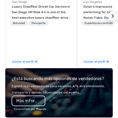
San Diego
Los Angeles
Luxury Chauffeur Driven Car Service in
Dylan’s impressive re
San Diego VIP Ride 4 U is one of the
performing for celebri
best executive luxury chauffeur driven
Nunez, Fabio, Dylan Mc
car service in San Diego for Airport
National Brands (Coca 
Actividad
Transporte
Espectáculos contratado
Transfers, Business, Wedding and
Fargo, Delta, Chick-Fil
Events. Give yourself an amazing
international audience
travelling experience with
profile clients at icon
professional chauffeur services of VIP
Venetian, SLS Hotel, W 
Ride 4 U. Here you will find a fantastic
Willis Tower, Terrenea Reso
collection of luxury vehicles waiting
offers a full-stop live
Visitar el perfil
Visitar el perfil
for you to ride and explore the San
experience, including 
Diego with your family, business
line sound system suit
meeting or friends.
audiences of over 300 
¿Está buscando más opciones de vendedores?
song list is a variety 
from classics, easy lis
Explore más vendedores para servicios A/V, entretenimiento,
80s and 90s to modern
transporte y demás necesidades del evento.
unparalleled musicians
Más información
dynamic performances
soft acoustic instrume
Desarrollado por
tempo acoustic guitar 
the way to upbeat danc