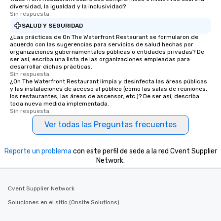
even composed music 
diversidad, la igualdad y la inclusividad?
Sin respuesta.
documentary “The Esse
SALUD Y SEGURIDAD
which peaked at #1 in 
Documentaries category. “Not
¿Las prácticas de On The Waterfront Restaurant se formularon de
acuerdo con las sugerencias para servicios de salud hechas por
short of spectacular” -
organizaciones gubernamentales públicas o entidades privadas? De
Vandenberghe | The V
ser así, escriba una lista de las organizaciones empleadas para
desarrollar dichas prácticas.
Inquire for other optio
Sin respuesta.
trio, sax, drummer, DJ,
¿On The Waterfront Restaurant limpia y desinfecta las áreas públicas
y las instalaciones de acceso al público (como las salas de reuniones,
los restaurantes, las áreas de ascensor, etc.)? De ser así, describa
toda nueva medida implementada.
Sin respuesta.
Ver todas las Preguntas frecuentes
Reporte un problema
con este perfil de sede a la red Cvent Supplier
Network.
Cvent Supplier Network
Soluciones en el sitio (Onsite Solutions)