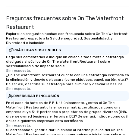
40’s with electric guit
an incredibly versatil
Preguntas frecuentes sobre On The Waterfront
can be a unique alterna
having to hire several
Restaurant
different parts of an e
Explore las preguntas hechas con frecuencia sobre On The Waterfront
to perform wirelessly,
Restaurant respecto a la Salud y seguridad, Sostenibilidad, y
Diversidad e inclusión
while performing, inte
crowd, and raising the
PRÁCTICAS SOSTENIBLES
room. Dylan has an extensive history
Haga sus comentarios o indique un enlace a toda meta o estrategia
divulgada al público de On The Waterfront Restaurant sobre
in music, including rec
sostenibilidad o de impacto social.
legendary East West S
Sin respuesta.
¿On The Waterfront Restaurant cuenta con una estrategia centrada en
Elvis, The Beatles, U2,
la eliminación y desvío de basura (como plásticos, papel, cartón, etc.)?
Styles also recorded.
De ser así, describa su estrategia para eliminar y desviar la basura.
with Hans Zimmer’s firs
Sin respuesta.
Lipa’s cellist, and fre
DIVERSIDAD E INCLUSIÓN
with Cindy Lauper’s ke
En el caso de hoteles de E.E. U.U. únicamente, ¿están el On The
He has released origin
Waterfront Restaurant o la empresa matriz certificados como una
empresa cuyo 51 % pertenece a propietarios de grupos diversos (51%
Spotify and has co-di
diverse owned business enterprise, BE)? De ser así, indique como cuál
starred in several mus
de las siguientes empresas está certificado.
Sin respuesta.
shared stages with m
Si corresponde, ¿podría dar un enlace al informe público del On The
off-Broadway musical
Waterfront Restaurant sobre sus compromisos e iniciativas sobre la