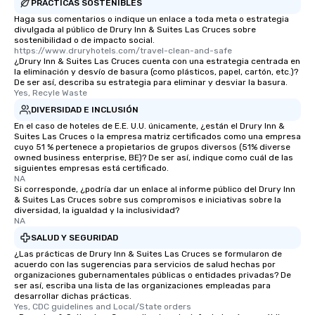
PRÁCTICAS SOSTENIBLES
Haga sus comentarios o indique un enlace a toda meta o estrategia
divulgada al público de Drury Inn & Suites Las Cruces sobre
sostenibilidad o de impacto social.
https://www.druryhotels.com/travel-clean-and-safe
¿Drury Inn & Suites Las Cruces cuenta con una estrategia centrada en
la eliminación y desvío de basura (como plásticos, papel, cartón, etc.)?
De ser así, describa su estrategia para eliminar y desviar la basura.
Yes, Recyle Waste
DIVERSIDAD E INCLUSIÓN
En el caso de hoteles de E.E. U.U. únicamente, ¿están el Drury Inn &
Suites Las Cruces o la empresa matriz certificados como una empresa
cuyo 51 % pertenece a propietarios de grupos diversos (51% diverse
owned business enterprise, BE)? De ser así, indique como cuál de las
siguientes empresas está certificado.
NA
Si corresponde, ¿podría dar un enlace al informe público del Drury Inn
& Suites Las Cruces sobre sus compromisos e iniciativas sobre la
diversidad, la igualdad y la inclusividad?
NA
SALUD Y SEGURIDAD
¿Las prácticas de Drury Inn & Suites Las Cruces se formularon de
acuerdo con las sugerencias para servicios de salud hechas por
organizaciones gubernamentales públicas o entidades privadas? De
ser así, escriba una lista de las organizaciones empleadas para
desarrollar dichas prácticas.
Yes, CDC guidelines and Local/State orders