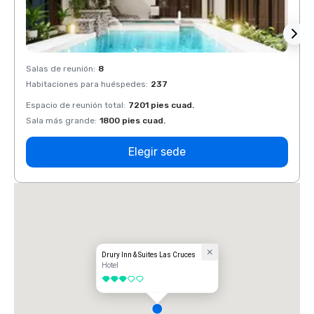
Salas de reunión
:
8
Salas 
Habitaciones para huéspedes
:
237
Habit
Espacio de reunión total
:
7201 pies cuad.
Espaci
Sala más grande
:
1800 pies cuad.
Sala 
Elegir sede
Drury Inn & Suites Las Cruces
Hotel
3 de 5