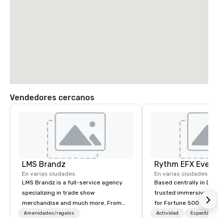
Vendedores cercanos
LMS Brandz
En varias ciudades
En varias ciudades
LMS Brandz is a full-service agency
Based centrally in Den
specializing in trade show
trusted immersive pro
merchandise and much more. From
for Fortune 500 compa
booth giveaways and branded apparel
2012. We deliver stunning premium AV
Amenidades/regalos
Actividad
Espectácul