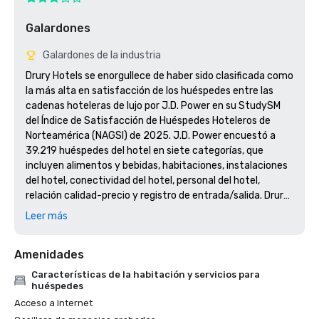
Galardones
Galardones de la industria
Drury Hotels se enorgullece de haber sido clasificada como 
la más alta en satisfacción de los huéspedes entre las 
cadenas hoteleras de lujo por J.D. Power en su StudySM 
del Índice de Satisfacción de Huéspedes Hoteleros de 
Norteamérica (NAGSI) de 2025. J.D. Power encuestó a 
39.219 huéspedes del hotel en siete categorías, que 
incluyen alimentos y bebidas, habitaciones, instalaciones 
del hotel, conectividad del hotel, personal del hotel, 
relación calidad-precio y registro de entrada/salida. Drury 
Hotels obtuvo el primer puesto en todas las categorías, lo 
Leer más
que demuestra nuestro compromiso inquebrantable con 
un servicio excepcional desde el registro hasta la salida. 
Amenidades
Visite jdpower.com/awards para obtener más 
Características de la habitación y servicios para
huéspedes
Acceso a Internet