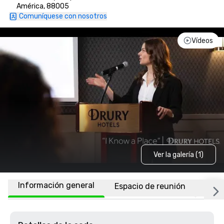
América, 88005
Comuníquese con nosotros
Vídeos
Ver la galería (1)
Información general
Espacio de reunión
Habi