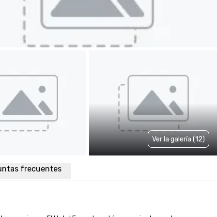
Ver la galería (12)
untas frecuentes