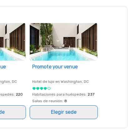
nue
Promote your venue
ngton
, DC
Hotel de lujo en
Washington
, DC
éspedes
:
220
Habitaciones para huéspedes
:
237
Salas de reunión
:
8
ede
Elegir sede