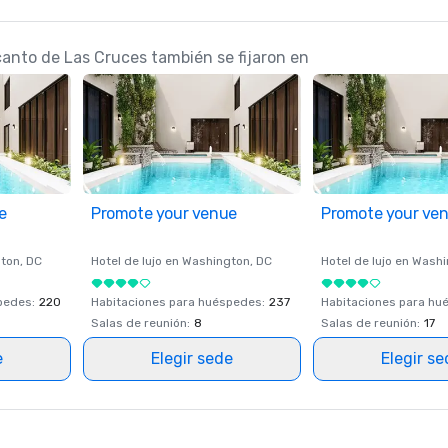
canto de Las Cruces también se fijaron en
e
Promote your venue
Promote your ve
ton
, DC
Hotel de lujo en
Washington
, DC
Hotel de lujo en
Washi
spedes
:
220
Habitaciones para huéspedes
:
237
Habitaciones para hu
Salas de reunión
:
8
Salas de reunión
:
17
e
Elegir sede
Elegir s