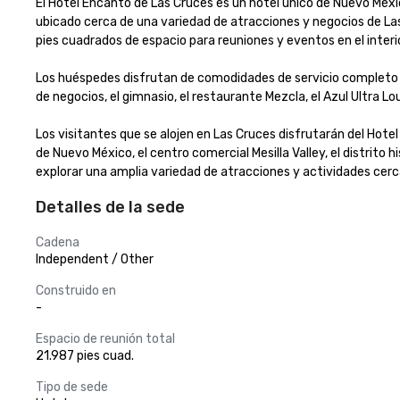
El Hotel Encanto de Las Cruces es un hotel único de Nuevo Méxic
ubicado cerca de una variedad de atracciones y negocios de Las C
pies cuadrados de espacio para reuniones y eventos en el interior y
Los huéspedes disfrutan de comodidades de servicio completo que
de negocios, el gimnasio, el restaurante Mezcla, el Azul Ultra Lo
Los visitantes que se alojen en Las Cruces disfrutarán del Hote
de Nuevo México, el centro comercial Mesilla Valley, el distrito 
explorar una amplia variedad de atracciones y actividades cer
Detalles de la sede
Cadena
Independent / Other
Construido en
-
Espacio de reunión total
21.987 pies cuad.
Tipo de sede