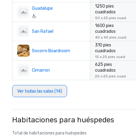
1250 pies
Guadalupe
cuadrados
50 x 25 pies cuad.
1600 pies
San Rafael
cuadrados
40 x 40 pies cuad.
310 pies
Socorro Boardroom
cuadrados
15 x 25 pies cuad.
625 pies
Cimarron
cuadrados
25 x 25 pies cuad.
Ver todas las salas (14)
Habitaciones para huéspedes
Total de habitaciones para huéspedes