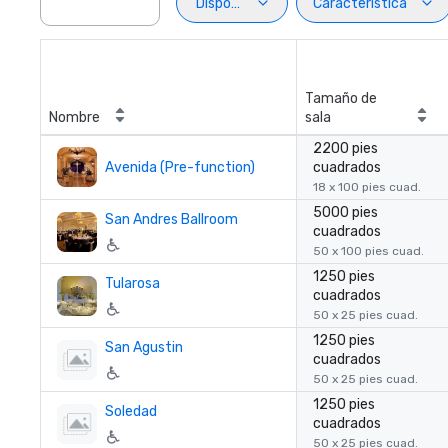
Disposiciön
Característica
Tamaño de
Nombre
sala
2200 pies
Avenida (Pre-function)
cuadrados
18 x 100 pies cuad.
5000 pies
San Andres Ballroom
cuadrados
50 x 100 pies cuad.
1250 pies
Tularosa
cuadrados
50 x 25 pies cuad.
1250 pies
San Agustin
cuadrados
50 x 25 pies cuad.
1250 pies
Soledad
cuadrados
50 x 25 pies cuad.