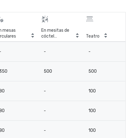
n mesas
En mesitas de
irculares
cóctel
Teatro
Sal
circulares
-
-
-
-
350
500
500
2
80
-
100
7
80
-
100
7
80
-
100
7