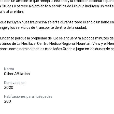
o con un ambiente que refleja la historia y la tradición colonial esp
ruces y ofrece alojamiento y servicios de lujo que incluyen un restaura
 al aire libre. 

 incluyen nuestra piscina abierta durante todo el año o un baño en la
unge y los servicios de transporte dentro de la ciudad.

l Encanto porque la propiedad de lujo se encuentra a pocos minutos de 
histórico de La Mesilla, el Centro Médico Regional Mountain View y el Me
canas, como caminar por las montañas Organ o jugar en las dunas de 
Marca
Other Affiliation
Renovado en
2020
Habitaciones para huéspedes
200