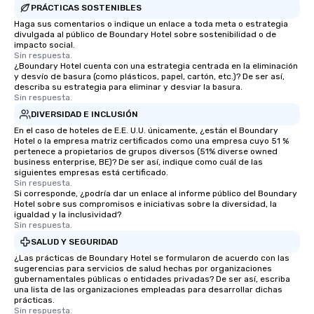
PRÁCTICAS SOSTENIBLES
Haga sus comentarios o indique un enlace a toda meta o estrategia
divulgada al público de Boundary Hotel sobre sostenibilidad o de
impacto social.
Sin respuesta.
¿Boundary Hotel cuenta con una estrategia centrada en la eliminación
y desvío de basura (como plásticos, papel, cartón, etc.)? De ser así,
describa su estrategia para eliminar y desviar la basura.
Sin respuesta.
DIVERSIDAD E INCLUSIÓN
En el caso de hoteles de E.E. U.U. únicamente, ¿están el Boundary
Hotel o la empresa matriz certificados como una empresa cuyo 51 %
pertenece a propietarios de grupos diversos (51% diverse owned
business enterprise, BE)? De ser así, indique como cuál de las
siguientes empresas está certificado.
Sin respuesta.
Si corresponde, ¿podría dar un enlace al informe público del Boundary
Hotel sobre sus compromisos e iniciativas sobre la diversidad, la
igualdad y la inclusividad?
Sin respuesta.
SALUD Y SEGURIDAD
¿Las prácticas de Boundary Hotel se formularon de acuerdo con las
sugerencias para servicios de salud hechas por organizaciones
gubernamentales públicas o entidades privadas? De ser así, escriba
una lista de las organizaciones empleadas para desarrollar dichas
prácticas.
Sin respuesta.