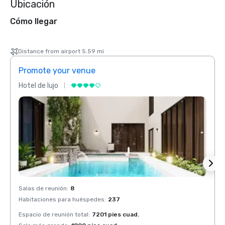
Ubicación
Cómo llegar
Distance from airport 5.59 mi
Promote your venue
Prom
Hotel de lujo
Hotel 
Salas de reunión
:
8
Salas 
Habitaciones para huéspedes
:
237
Habit
Espacio de reunión total
:
7201 pies cuad.
Espaci