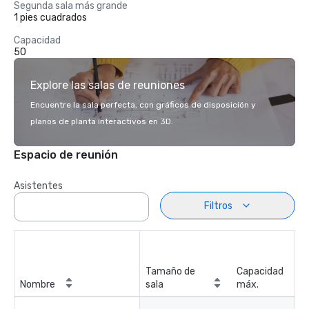
Segunda sala más grande
1 pies cuadrados
Capacidad
50
Explore las salas de reuniones
Encuentre la sala perfecta, con gráficos de disposición y
planos de planta interactivos en 3D.
Espacio de reunión
Asistentes
Filtros
Tamaño de
Capacidad
Nombre
sala
máx.