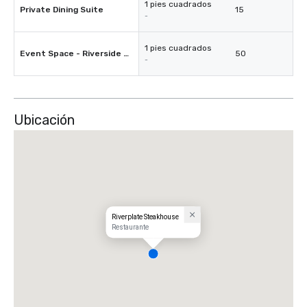
1 pies cuadrados
Private Dining Suite
15
-
1 pies cuadrados
Event Space - Riverside Area
50
-
Ubicación
Riverplate Steakhouse
Restaurante