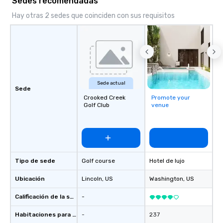
Sedes recomendadas
Hay otras 2 sedes que coinciden con sus requisitos
Sede actual
Sede
Crooked Creek
Promote your
Golf Club
venue
Tipo de sede
Golf course
Hotel de lujo
Ubicación
Lincoln
, US
Washington
, US
Calificación de la sede
-
Habitaciones para huéspedes
-
237