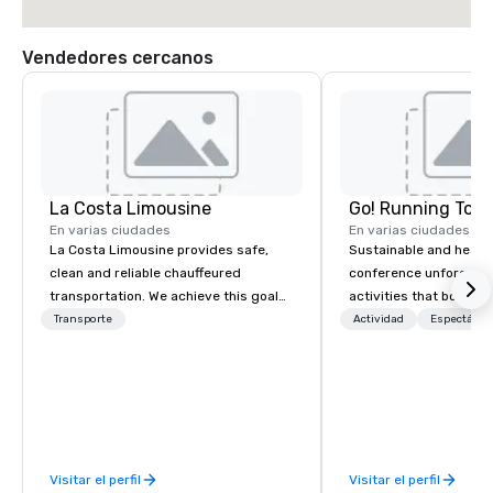
Vendedores cercanos
La Costa Limousine
Go! Running Tour
En varias ciudades
En varias ciudades
La Costa Limousine provides safe,
Sustainable and healt
clean and reliable chauffeured
conference unforgetta
transportation. We achieve this goal
activities that boost 
with highly trained chauffeurs, the
lower carbon footprint
Transporte
Actividad
Espectácul
newest vehicles available and a
world on the run with e
commitment to Five Star service. The
running guides.
difference between La Costa
Limousine and other companies can
be explained using one word – quality.
From our perfectly maintained fleet of
Visitar el perfil
Visitar el perfil
late model luxury vehicles to the