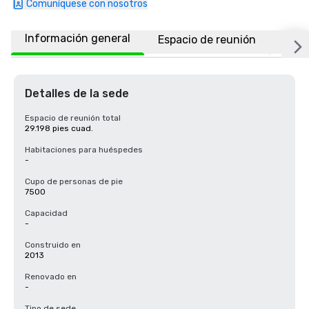
Comuníquese con nosotros
Información general
Espacio de reunión
Ubic
Detalles de la sede
Espacio de reunión total
29.198 pies cuad.
Habitaciones para huéspedes
-
Cupo de personas de pie
7500
Capacidad
-
Construido en
2013
Renovado en
-
Tipo de sede