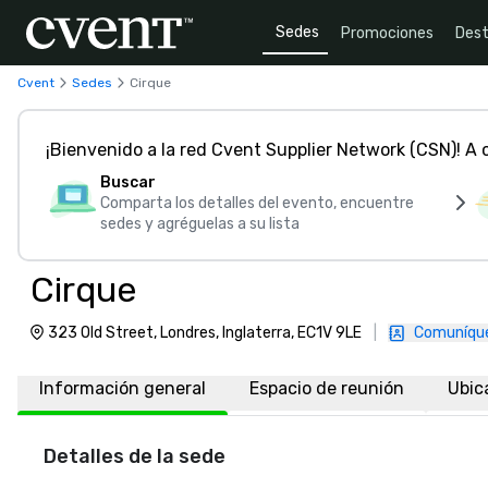
Sedes
Promociones
Dest
Cvent
Sedes
Cirque
¡Bienvenido a la red Cvent Supplier Network (CSN)! A
Buscar
Comparta los detalles del evento, encuentre
sedes y agréguelas a su lista
Cirque
323 Old Street, Londres, Inglaterra, EC1V 9LE
|
Comuníque
Información general
Espacio de reunión
Ubic
Detalles de la sede