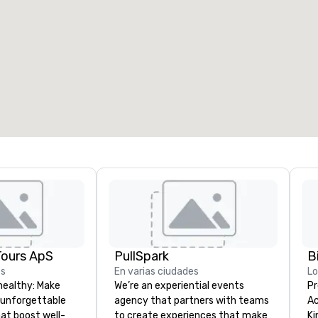
Tours ApS
PullSpark
B
es
En varias ciudades
L
healthy: Make
We’re an experiential events
Pr
 unforgettable
agency that partners with teams
Ac
hat boost well-
to create experiences that make
Kingdom