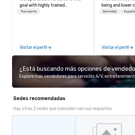
goal with highly trained
being and lower c
chauffeurs, the newest vehicles
Explore the world
Transporte
Actividad
Espect
available and a commitment to
expert local runn
Five Star service. The difference
between La Costa Limousine and
other companies can be explained
using one word – quality. From our
Visitar el perfil
Visitar el perfil
perfectly maintained fleet of late
model luxury vehicles to the
highly experienced and
¿Está buscando más opciones de vended
professional team of chauffeurs
and support staff; you will know
Explore más vendedores para servicios A/V, entretenimient
quality when you travel with La
Costa Limousine.
Sedes recomendadas
Hay otras 2 sedes que coinciden con sus requisitos