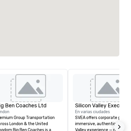
ig Ben Coaches Ltd
ondon
En varias ciudades
emium Group Transportation
SVEA offers corporate groups
ross London & the United
immersive, authentic Silicon
 Big Ben Coaches is a
Valley experience — not a tour