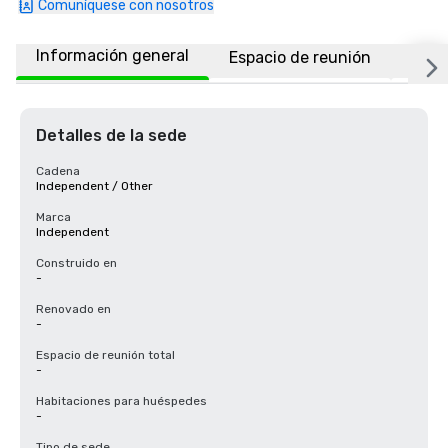
Comuníquese con nosotros
Información general
Espacio de reunión
Ubic
Detalles de la sede
Cadena
Independent / Other
Marca
Independent
Construido en
-
Renovado en
-
Espacio de reunión total
-
Habitaciones para huéspedes
-
Tipo de sede