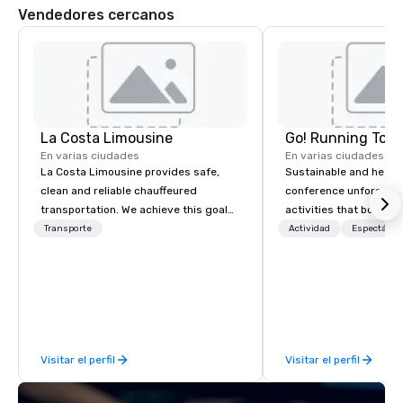
Vendedores cercanos
La Costa Limousine
Go! Running Tour
En varias ciudades
En varias ciudades
La Costa Limousine provides safe,
Sustainable and healt
clean and reliable chauffeured
conference unforgetta
transportation. We achieve this goal
activities that boost 
with highly trained chauffeurs, the
lower carbon footprint
Transporte
Actividad
Espectácul
newest vehicles available and a
world on the run with e
commitment to Five Star service. The
running guides.
difference between La Costa
Limousine and other companies can
be explained using one word – quality.
From our perfectly maintained fleet of
Visitar el perfil
Visitar el perfil
late model luxury vehicles to the
highly experienced and professional
team of chauffeurs and support staff;