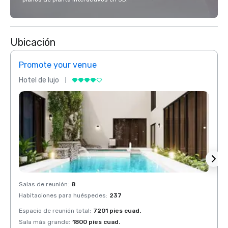
Ubicación
Promote your venue
Prom
Hotel de lujo
Hotel 
Salas de reunión
:
8
Salas 
Habitaciones para huéspedes
:
237
Habit
Espacio de reunión total
:
7201 pies cuad.
Espaci
Sala más grande
:
1800 pies cuad.
Sala 