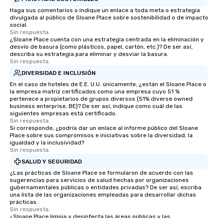
Haga sus comentarios o indique un enlace a toda meta o estrategia
divulgada al público de Sloane Place sobre sostenibilidad o de impacto
social.
Sin respuesta.
¿Sloane Place cuenta con una estrategia centrada en la eliminación y
desvío de basura (como plásticos, papel, cartón, etc.)? De ser así,
describa su estrategia para eliminar y desviar la basura.
Sin respuesta.
DIVERSIDAD E INCLUSIÓN
En el caso de hoteles de E.E. U.U. únicamente, ¿están el Sloane Place o
la empresa matriz certificados como una empresa cuyo 51 %
pertenece a propietarios de grupos diversos (51% diverse owned
business enterprise, BE)? De ser así, indique como cuál de las
siguientes empresas está certificado.
Sin respuesta.
Si corresponde, ¿podría dar un enlace al informe público del Sloane
Place sobre sus compromisos e iniciativas sobre la diversidad, la
igualdad y la inclusividad?
Sin respuesta.
SALUD Y SEGURIDAD
¿Las prácticas de Sloane Place se formularon de acuerdo con las
sugerencias para servicios de salud hechas por organizaciones
gubernamentales públicas o entidades privadas? De ser así, escriba
una lista de las organizaciones empleadas para desarrollar dichas
prácticas.
Sin respuesta.
¿Sloane Place limpia y desinfecta las áreas públicas y las