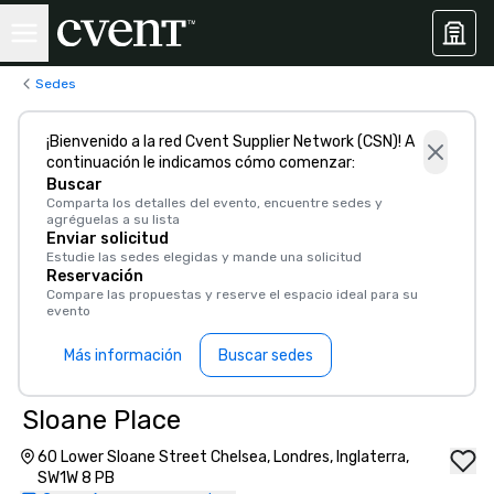
Sedes
¡Bienvenido a la red Cvent Supplier Network (CSN)! A
continuación le indicamos cómo comenzar:
Buscar
Comparta los detalles del evento, encuentre sedes y
agréguelas a su lista
Enviar solicitud
Estudie las sedes elegidas y mande una solicitud
Reservación
Compare las propuestas y reserve el espacio ideal para su
evento
Más información
Buscar sedes
Sloane Place
60 Lower Sloane Street Chelsea, Londres, Inglaterra,
SW1W 8 PB