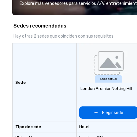
and support staff; you will know
Explore más vendedores para servicios A/V, entretenimient
quality when you travel with La
Costa Limousine.
Sedes recomendadas
Hay otras 2 sedes que coinciden con sus requisitos
Sede actual
Sede
London Premier Notting Hill
Elegir sede
Tipo de sede
Hotel