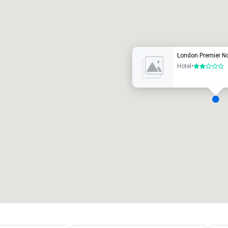
Promote your venue
otel de lujo
London Premier Not
Hotel
•
2 de 5
alas de reunión
:
Habitaciones para huéspedes
:
7
220
spacio de reunión total
:
Sala más grande
:
2.000 pies cuad.
4100 pies cuad.
Elegir sede