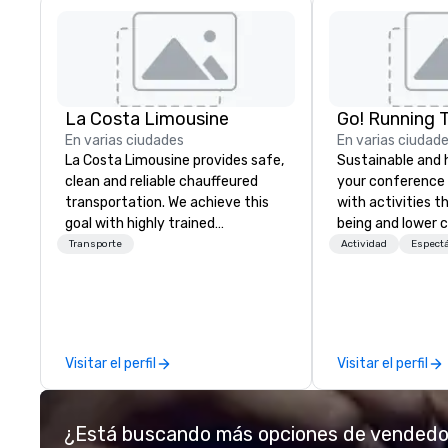
La Costa Limousine
Go! Running 
En varias ciudades
En varias ciudad
La Costa Limousine provides safe,
Sustainable and 
clean and reliable chauffeured
your conference
transportation. We achieve this
with activities t
goal with highly trained
being and lower c
chauffeurs, the newest vehicles
Explore the world
Transporte
Actividad
Espect
available and a commitment to
expert local runn
Five Star service. The difference
between La Costa Limousine and
other companies can be explained
using one word – quality. From our
Visitar el perfil
Visitar el perfil
perfectly maintained fleet of late
model luxury vehicles to the
highly experienced and
¿Está buscando más opciones de vended
professional team of chauffeurs