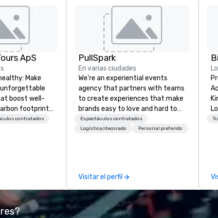
Tours ApS
PullSpark
B
es
En varias ciudades
L
healthy: Make
We’re an experiential events
Pr
 unforgettable
agency that partners with teams
Ac
hat boost well-
to create experiences that make
Kingdom
arbon footprints.
brands easy to love and hard to
Lo
 on the run with
forget. Most companies already
op
áculos contratados
Espectáculos contratados
Tr
ing guides.
know what makes them easy to
hi
Logística/decorado
Personal preferido
love; we help teams design
fo
moments that truly stick backed
an
by our trademarked neuroscience
pr
tool, Nistinct.
m
Visitar el perfil
Vi
ex
se
pl
ores?
Lo