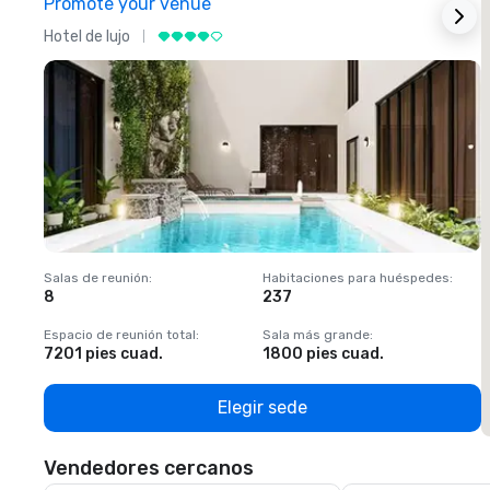
Promote your venue
Hotel de lujo
H
Salas de reunión
:
Habitaciones para huéspedes
:
S
8
237
1
Espacio de reunión total
:
Sala más grande
:
E
7201 pies cuad.
1800 pies cuad.
1
Elegir sede
Vendedores cercanos