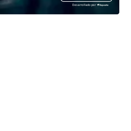
 operate a fleet of 49–53
mindsets driving the world's
Desarrollado por
ater executive coaches, all Euro
fastest-growing companies, 
/ ULEZ compliant, featuring air-
walk away with a practical
nditioning, reclining seats, PA
innovation playbook, SVEA
stem and USB charging, ideal
delivers programming that is
r group tours, airport transfers,
memorable, substantive, and
rporate visits, multi-day
uniquely rooted in the Valley. 
ineraries, and event logistics.
for groups of 10–200. Fully
customizable by industry,
seniority, and objectives.