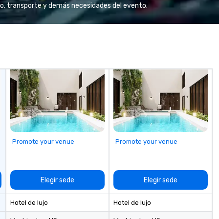
We
o, transporte y demás necesidades del evento.
se
6 
co
sy
fo
co
it
Promote your venue
Promote your venue
Elegir sede
Elegir sede
Hotel de lujo
Hotel de lujo