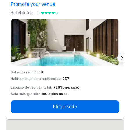
Promote your venue
Prom
Hotel de lujo
Hotel 
Salas de reunión
:
8
Salas 
Habitaciones para huéspedes
:
237
Habit
Espacio de reunión total
:
7201 pies cuad.
Espaci
Sala más grande
:
1800 pies cuad.
Sala 
Elegir sede