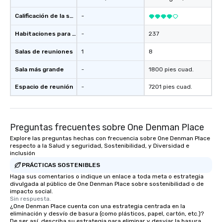
Calificación de la sede
-
Habitaciones para huéspedes
-
237
Salas de reuniones
1
8
Sala más grande
-
1800 pies cuad.
Espacio de reunión
-
7201 pies cuad.
Preguntas frecuentes sobre One Denman Place
Explore las preguntas hechas con frecuencia sobre One Denman Place
respecto a la Salud y seguridad, Sostenibilidad, y Diversidad e
inclusión
PRÁCTICAS SOSTENIBLES
Haga sus comentarios o indique un enlace a toda meta o estrategia
divulgada al público de One Denman Place sobre sostenibilidad o de
impacto social.
Sin respuesta.
¿One Denman Place cuenta con una estrategia centrada en la
eliminación y desvío de basura (como plásticos, papel, cartón, etc.)?
De ser así, describa su estrategia para eliminar y desviar la basura.