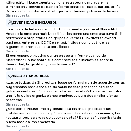
¿Shoreditch House cuenta con una estrategia centrada en la
eliminación y desvío de basura (como plásticos, papel, cartón, etc.)?
De ser así, describa su estrategia para eliminar y desviar la basura.
Sin respuesta.
DIVERSIDAD E INCLUSIÓN
En el caso de hoteles de E.E. U.U. únicamente, ¿están el Shoreditch
House o la empresa matriz certificados como una empresa cuyo 51 %
pertenece a propietarios de grupos diversos (51% diverse owned
business enterprise, BE)? De ser así, indique como cuál de las
siguientes empresas está certificado.
Sin respuesta.
Si corresponde, ¿podría dar un enlace al informe público del
Shoreditch House sobre sus compromisos e iniciativas sobre la
diversidad, la igualdad y la inclusividad?
Sin respuesta.
SALUD Y SEGURIDAD
¿Las prácticas de Shoreditch House se formularon de acuerdo con las
sugerencias para servicios de salud hechas por organizaciones
gubernamentales públicas o entidades privadas? De ser así, escriba
una lista de las organizaciones empleadas para desarrollar dichas
prácticas.
Sin respuesta.
¿Shoreditch House limpia y desinfecta las áreas públicas y las
instalaciones de acceso al público (como las salas de reuniones, los
restaurantes, las áreas de ascensor, etc.)? De ser así, describa toda
nueva medida implementada.
Sin respuesta.