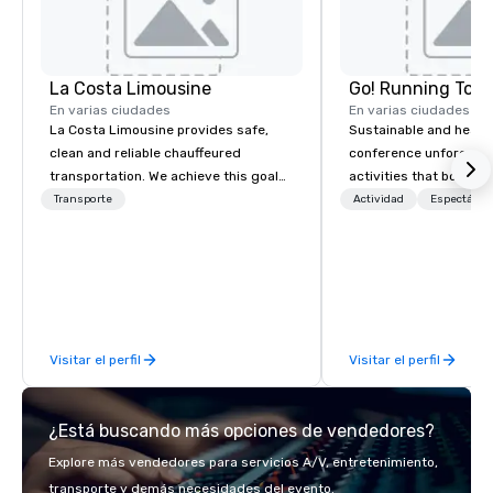
La Costa Limousine
Go! Running Tour
En varias ciudades
En varias ciudades
La Costa Limousine provides safe,
Sustainable and healt
clean and reliable chauffeured
conference unforgetta
transportation. We achieve this goal
activities that boost 
with highly trained chauffeurs, the
lower carbon footprint
Transporte
Actividad
Espectácul
newest vehicles available and a
world on the run with e
commitment to Five Star service. The
running guides.
difference between La Costa
Limousine and other companies can
be explained using one word – quality.
From our perfectly maintained fleet of
Visitar el perfil
Visitar el perfil
late model luxury vehicles to the
highly experienced and professional
team of chauffeurs and support staff;
¿Está buscando más opciones de vendedores?
you will know quality when you travel
with La Costa Limousine.
Explore más vendedores para servicios A/V, entretenimiento,
transporte y demás necesidades del evento.