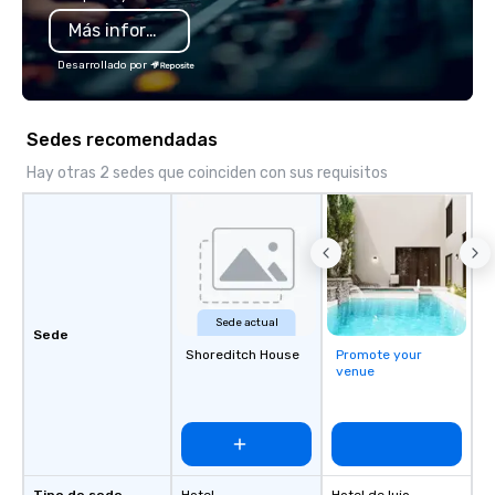
Más información
Desarrollado por
Sedes recomendadas
Hay otras 2 sedes que coinciden con sus requisitos
Sede actual
Sede
Shoreditch House
Promote your
venue