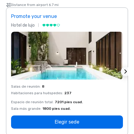
Distance from airport 6.7 mi
Promote your venue
Prom
Hotel de lujo
Hotel 
Salas de reunión
:
8
Salas 
Habitaciones para huéspedes
:
237
Habit
Espacio de reunión total
:
7201 pies cuad.
Espaci
Sala más grande
:
1800 pies cuad.
Sala 
Elegir sede