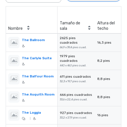
Tamaño de
Altura del
Nombre
sala
techo
2625 pies
The Ballroom
cuadrados
16,3 pies
66,9 x 39,4 pies cuad.
1979 pies
The Carlyle Suite
cuadrados
8,2 pies
44,1 x 46,1 pies cuad.
The Balfour Room
611 pies cuadrados
8,8 pies
32,3 x 19,7 pies cuad.
The Asquith Room
666 pies cuadrados
8,8 pies
33,6 x 22,4 pies cuad.
The Loggia
927 pies cuadrados
16 pies
33,2 x 27,9 pies cuad.
|