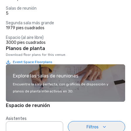
Salas de reunión
5
Segunda sala más grande
1979 pies cuadrados
Espacio (al aire libre)
3000 pies cuadrados
Planos de planta
Download floor plans for this venue.
Event Space Floorplans
Explore las salas de reuniones
Encuentre la sala perfecta, con gráficos de disposición y
planos de planta interactivos en 3D.
Espacio de reunión
Asistentes
Filtros