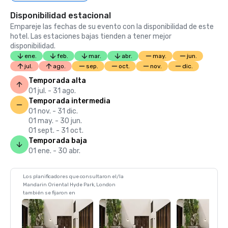
Disponibilidad estacional
Empareje las fechas de su evento con la disponibilidad de este
hotel. Las estaciones bajas tienden a tener mejor
disponibilidad.
ene.
feb.
mar.
abr.
may.
jun.
jul.
ago.
sep.
oct.
nov.
dic.
Temporada alta
01 jul. - 31 ago.
Temporada intermedia
01 nov. - 31 dic.
01 may. - 30 jun.
01 sept. - 31 oct.
Temporada baja
01 ene. - 30 abr.
Los planificadores que consultaron el/la
Mandarin Oriental Hyde Park, London
también se fijaron en