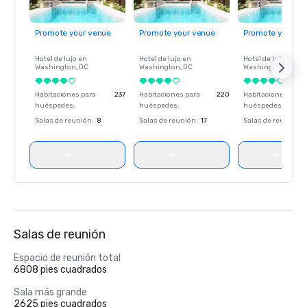
Promote your venue
Promote your venue
Promote your ve
Hotel de lujo en
Hotel de lujo en
Hotel de lujo en
Washington
, DC
Washington
, DC
Washington
, DC
Habitaciones para
237
Habitaciones para
220
Habitaciones para
huéspedes
:
huéspedes
:
huéspedes
:
Salas de reunión
:
8
Salas de reunión
:
17
Salas de reunión
:
Salas de reunión
Espacio de reunión total
6808 pies cuadrados
Sala más grande
2625 pies cuadrados