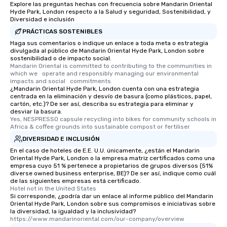
Explore las preguntas hechas con frecuencia sobre Mandarin Oriental
Hyde Park, London respecto a la Salud y seguridad, Sostenibilidad, y
Diversidad e inclusión
PRÁCTICAS SOSTENIBLES
Haga sus comentarios o indique un enlace a toda meta o estrategia
divulgada al público de Mandarin Oriental Hyde Park, London sobre
sostenibilidad o de impacto social.
Mandarin Oriental is committed to contributing to the communities in 
which we   operate and responsibly managing our environmental 
impacts and social   commitments.
¿Mandarin Oriental Hyde Park, London cuenta con una estrategia
centrada en la eliminación y desvío de basura (como plásticos, papel,
cartón, etc.)? De ser así, describa su estrategia para eliminar y
desviar la basura.
Yes, NESPRESSO capsule recycling into bikes for community schools in 
Africa & coffee grounds into sustainable compost or fertiliser
DIVERSIDAD E INCLUSIÓN
En el caso de hoteles de E.E. U.U. únicamente, ¿están el Mandarin
Oriental Hyde Park, London o la empresa matriz certificados como una
empresa cuyo 51 % pertenece a propietarios de grupos diversos (51%
diverse owned business enterprise, BE)? De ser así, indique como cuál
de las siguientes empresas está certificado.
Hotel not in the United States
Si corresponde, ¿podría dar un enlace al informe público del Mandarin
Oriental Hyde Park, London sobre sus compromisos e iniciativas sobre
la diversidad, la igualdad y la inclusividad?
https://www.mandarinoriental.com/our-company/overview