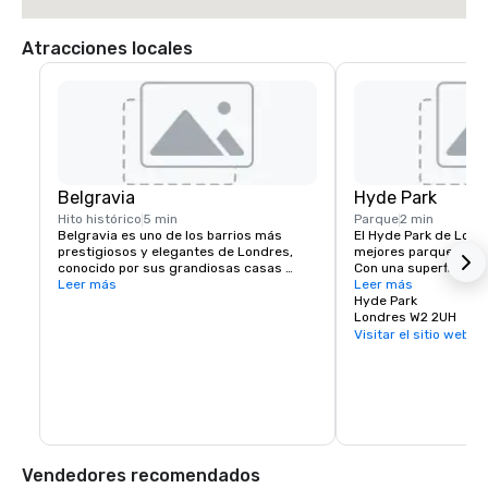
Atracciones locales
Belgravia
Hyde Park
Hito histórico
5 min
Parque
2 min
Belgravia es uno de los barrios más 
El Hyde Park de Londr
prestigiosos y elegantes de Londres, 
mejores parques urba
conocido por sus grandiosas casas 
Con una superficie de
adosadas georgianas, sus plazas 
Leer más
más de 4.000 árboles
Leer más
ajardinadas y su proximidad a Hyde Park. 
de la natación, la nav
Hyde Park
Con boutiques de lujo, excelentes 
y el patinaje. Hay ca
Londres W2 2UH
restaurantes y un ambiente tranquilo, 
equipo, canchas de te
Visitar el sitio web
ofrece un refugio refinado en el corazón 
montar a caballo y un
de la ciudad.
parque infantil.

El parque tiene dos r
lago que sirven de to
comida de tres platos
rápida de café. Hyde 
edificios y monument
como el Serpentine Br
Vendedores recomendados
of Life y la famosa es