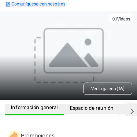
Comuníquese con nosotros
Vídeos
Ver la galería (16)
Información general
Espacio de reunión
Habi
Promociones