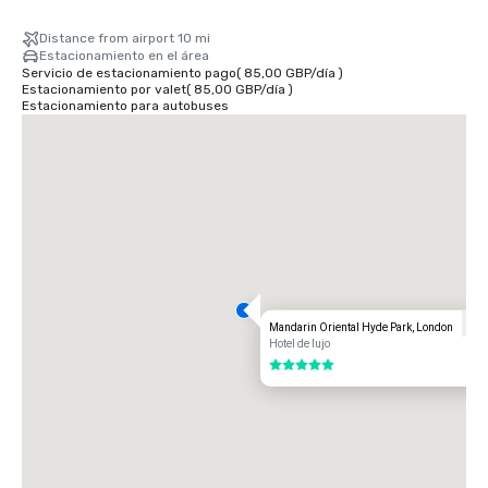
Distance from airport 10 mi
Estacionamiento en el área
Servicio de estacionamiento pago
(
85,00 GBP
/
día
)
Estacionamiento por valet
(
85,00 GBP
/
día
)
Estacionamiento para autobuses
Mandarin Oriental Hyde Park, London
Hotel de lujo
5 de 5