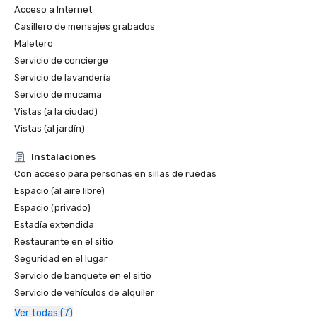
Premios de la Asociación de Restaurantes Sostenibles 
Acceso a Internet
(SRA): El restaurante de Berkeley fue reconocido por el 
Casillero de mensajes grabados
abastecimiento sostenible de alimentos, la reducción de 
Maletero
residuos y la responsabilidad ambiental

Servicio de concierge
Servicio de lavandería
2023

Servicio de mucama
The Berkeley fue clasificado #115 por U.S. News 2023 
Vistas (a la ciudad)
como los mejores hoteles de Europa

Vistas (al jardín)
Afternoon Tea Awards: The Berkeley Prêt-à-Portea gana 
Instalaciones
el premio al mejor té temático de la tarde

Con acceso para personas en sillas de ruedas
Espacio (al aire libre)
El Berkeley recibió cinco estrellas de la Guía de viajes de 
Espacio (privado)
Forbes en 2023 

Estadía extendida
Restaurante en el sitio
2022

Seguridad en el lugar
Premios Belgravia: The Berkeley gana el premio Charitable 
Champion

Servicio de banquete en el sitio
Servicio de vehículos de alquiler
2021

Ver todas (7)