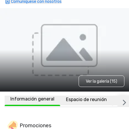
Comuníquese con nosotros
Ver la galería (15)
Información general
Espacio de reunión
Habi
Promociones