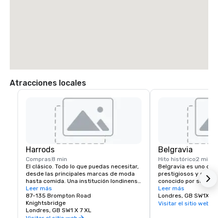
Atracciones locales
Harrods
Belgravia
Compras
8 min
Hito histórico
2 min
El clásico. Todo lo que puedas necesitar, 
Belgravia es uno de l
desde las principales marcas de moda 
prestigiosos y elegan
hasta comida. Una institución londinense 
conocido por sus gra
desde hace mucho tiempo muy 
Leer más
adosadas georgianas,
Leer más
apreciada por el estilo clásico de la vieja 
87-135 Brompton Road
ajardinadas y su prox
Londres, GB SW1X
escuela.
Knightsbridge
Con boutiques de lujo
Visitar el sitio web
Londres, GB SW1 X 7 XL
restaurantes y un amb
ofrece un refugio ref
Visitar el sitio web