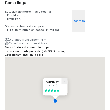
Cómo llegar
Estación de metro más cercana: 

- Knightsbridge

- Hyde Park

Leer más
Distancia desde el aeropuerto:

- LHR: 40 minutos en coche (14 millas)

- LCY: 1 hora en coche (11 millas)

- LGW: 1 hora y 30 minutos en coche (36 millas)
Distance from airport 14 mi
Estacionamiento en el área
Servicio de estacionamiento pago
Estacionamiento por valet
(
75,00 GBP
/
día
)
Estacionamiento en la calle
The Berkeley
Hotel de lujo
5 de 5