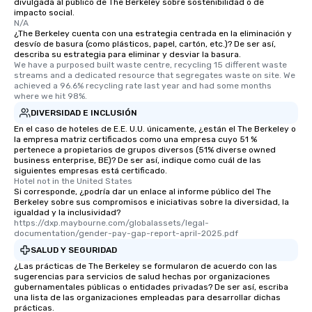
divulgada al público de The Berkeley sobre sostenibilidad o de
impacto social.
N/A
¿The Berkeley cuenta con una estrategia centrada en la eliminación y
desvío de basura (como plásticos, papel, cartón, etc.)? De ser así,
describa su estrategia para eliminar y desviar la basura.
We have a purposed built waste centre, recycling 15 different waste 
streams and a dedicated resource that segregates waste on site. We 
achieved a 96.6% recycling rate last year and had some months 
where we hit 98%.
DIVERSIDAD E INCLUSIÓN
En el caso de hoteles de E.E. U.U. únicamente, ¿están el The Berkeley o
la empresa matriz certificados como una empresa cuyo 51 %
pertenece a propietarios de grupos diversos (51% diverse owned
business enterprise, BE)? De ser así, indique como cuál de las
siguientes empresas está certificado.
Hotel not in the United States
Si corresponde, ¿podría dar un enlace al informe público del The
Berkeley sobre sus compromisos e iniciativas sobre la diversidad, la
igualdad y la inclusividad?
https://dxp.maybourne.com/globalassets/legal-
documentation/gender-pay-gap-report-april-2025.pdf
SALUD Y SEGURIDAD
¿Las prácticas de The Berkeley se formularon de acuerdo con las
sugerencias para servicios de salud hechas por organizaciones
gubernamentales públicas o entidades privadas? De ser así, escriba
una lista de las organizaciones empleadas para desarrollar dichas
prácticas.