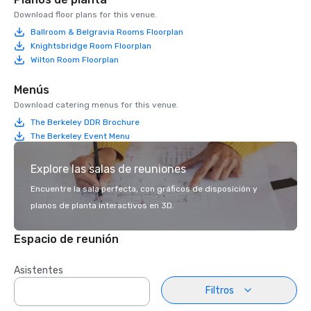
Download floor plans for this venue.
Ballroom & Belgravia Rooms Floorplan
Knightsbridge Room Floorplan
Wilton Room Floorplan
Menús
Download catering menus for this venue.
The Berkeley DDR Brochure
The Berkeley Event Menu
Explore las salas de reuniones
Encuentre la sala perfecta, con gráficos de disposición y
planos de planta interactivos en 3D.
Espacio de reunión
Asistentes
Filtros