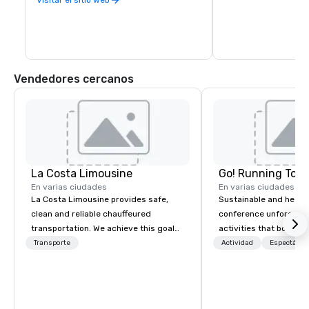
de la ciudad.
Vendedores cercanos
La Costa Limousine
Go! Running Tour
En varias ciudades
En varias ciudades
La Costa Limousine provides safe,
Sustainable and healt
clean and reliable chauffeured
conference unforgetta
transportation. We achieve this goal
activities that boost 
with highly trained chauffeurs, the
lower carbon footprint
Transporte
Actividad
Espectácul
newest vehicles available and a
world on the run with e
commitment to Five Star service. The
running guides.
difference between La Costa
Limousine and other companies can