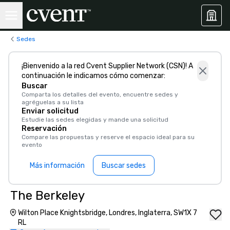
Sedes
¡Bienvenido a la red Cvent Supplier Network (CSN)! A
continuación le indicamos cómo comenzar:
Buscar
Comparta los detalles del evento, encuentre sedes y
agréguelas a su lista
Enviar solicitud
Estudie las sedes elegidas y mande una solicitud
Reservación
Compare las propuestas y reserve el espacio ideal para su
evento
Más información
Buscar sedes
The Berkeley
Wilton Place Knightsbridge, Londres, Inglaterra, SW1X 7
RL