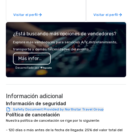
be explained using one word – quality.
From our perfectly maintained fleet of
Visitar el perfil
Visitar el perfil
late model luxury vehicles to the
highly experienced and professional
team of chauffeurs and support staff;
¿Está buscando más opciones de vendedores?
you will know quality when you travel
with La Costa Limousine.
Explore más vendedores para servicios A/V, entretenimiento,
transporte y demás necesidades del evento.
Más información
Desarrollado por
Información adicional
Información de seguridad
Safety Document Provided by Northstar Travel Group
Política de cancelación
Nuestra política de cancelación se rige por lo siguiente:

- 120 días o más antes de la fecha de llegada: 25% del valor total del 