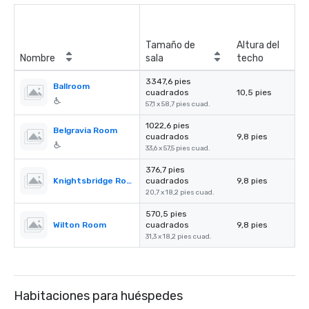
Tamaño de
Altura del
Nombre
sala
techo
3347,6 pies
Ballroom
cuadrados
10,5 pies
57,1 x 58,7 pies cuad.
1022,6 pies
Belgravia Room
cuadrados
9,8 pies
33,6 x 57,5 pies cuad.
376,7 pies
Knightsbridge Room
cuadrados
9,8 pies
20,7 x 18,2 pies cuad.
570,5 pies
Wilton Room
cuadrados
9,8 pies
31,3 x 18,2 pies cuad.
Habitaciones para huéspedes