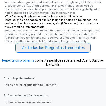
Yes, The latest government and Public Health England (PHE), Centre for 
Disease Control (CDC) guidelines, NHS, WHO mandates as well as 
benchmarked against best practice across our industry globally, with 
help from leading Environmental Health consultants
¿The Berkeley limpia y desinfecta las áreas públicas y las
instalaciones de acceso al público (como las salas de reuniones, los
restaurantes, las áreas de ascensor, etc.)? De ser así, describa toda
nueva medida implementada.
Yes, we uses cleaning chemicals that meets all relevant EPA approved 
products. Cleaning procedures have been reviewed/validated with 
ATP Bioluminescence rapid surface hygiene testing machines. High 
efficiency filters used in HVAC units and changed frequently.
Ver todas las Preguntas frecuentes
Reporte un problema
con este perfil de sede a la red Cvent Supplier
Network.
Cvent Supplier Network
Soluciones en el sitio (Onsite Solutions)
Software de gestión de eventos
Software de inscripción del evento