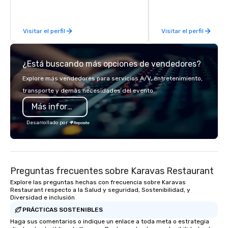
be explained using one word – quality.
From our perfectly maintained fleet of
Visitar el perfil
Visitar el perfil
late model luxury vehicles to the
highly experienced and professional
team of chauffeurs and support staff;
¿Está buscando más opciones de vendedores?
you will know quality when you travel
with La Costa Limousine.
Explore más vendedores para servicios A/V, entretenimiento,
transporte y demás necesidades del evento.
Más información
Desarrollado por
Preguntas frecuentes sobre Karavas Restaurant
Explore las preguntas hechas con frecuencia sobre Karavas
Restaurant respecto a la Salud y seguridad, Sostenibilidad, y
Diversidad e inclusión
PRÁCTICAS SOSTENIBLES
Haga sus comentarios o indique un enlace a toda meta o estrategia