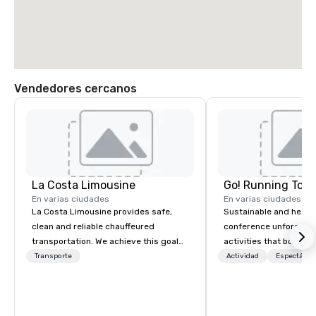
Vendedores cercanos
La Costa Limousine
Go! Running Tour
En varias ciudades
En varias ciudades
La Costa Limousine provides safe,
Sustainable and healt
clean and reliable chauffeured
conference unforgetta
transportation. We achieve this goal
activities that boost 
with highly trained chauffeurs, the
lower carbon footprint
Transporte
Actividad
Espectácul
newest vehicles available and a
world on the run with e
commitment to Five Star service. The
running guides.
difference between La Costa
Limousine and other companies can