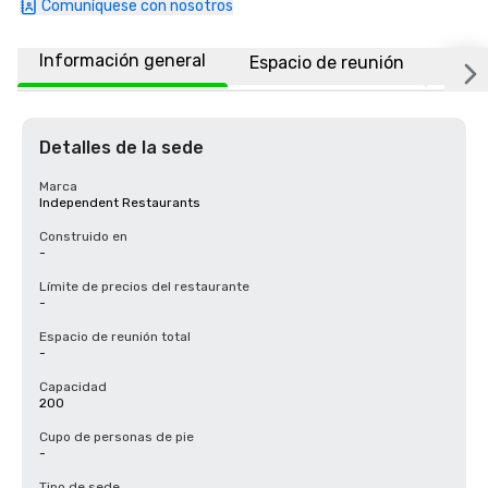
Comuníquese con nosotros
Información general
Espacio de reunión
Ubic
Detalles de la sede
Marca
Independent Restaurants
Construido en
-
Límite de precios del restaurante
-
Espacio de reunión total
-
Capacidad
200
Cupo de personas de pie
-
Tipo de sede