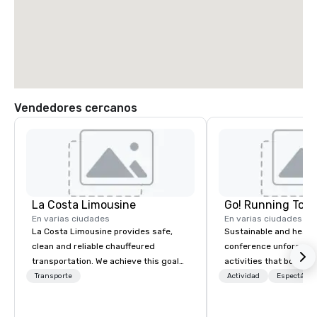
Vendedores cercanos
La Costa Limousine
Go! Running Tour
En varias ciudades
En varias ciudades
La Costa Limousine provides safe,
Sustainable and healt
clean and reliable chauffeured
conference unforgetta
transportation. We achieve this goal
activities that boost 
with highly trained chauffeurs, the
lower carbon footprint
Transporte
Actividad
Espectácul
newest vehicles available and a
world on the run with e
commitment to Five Star service. The
running guides.