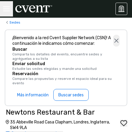
Sedes
¡Bienvenido a la red Cvent Supplier Network (CSN)! A
continuación le indicamos cómo comenzar:
Buscar
Comparta los detalles del evento, encuentre sedes y
agréguelas a su lista
Enviar solicitud
Estudie las sedes elegidas y mande una solicitud
Reservación
Compare las propuestas y reserve el espacio ideal para su
evento
Más información
Buscar sedes
Newtons Restaurant & Bar
35 Abbeville Road Casa Clapham, Londres, Inglaterra,
SW4 9LA