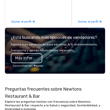
difference between La Costa
Limousine and other companies can
be explained using one word – quality.
From our perfectly maintained fleet of
Visitar el perfil
Visitar el perfil
late model luxury vehicles to the
highly experienced and professional
team of chauffeurs and support staff;
¿Está buscando más opciones de vendedores?
you will know quality when you travel
with La Costa Limousine.
Explore más vendedores para servicios A/V, entretenimiento,
transporte y demás necesidades del evento.
Más información
Desarrollado por
Preguntas frecuentes sobre Newtons
Restaurant & Bar
Explore las preguntas hechas con frecuencia sobre Newtons
Restaurant & Bar respecto a la Salud y seguridad, Sostenibilidad, y
Diversidad e inclusión