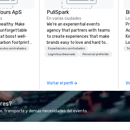
Tours ApS
PullSpark
B
es
En varias ciudades
L
healthy: Make
We’re an experiential events
Pr
 unforgettable
agency that partners with teams
Ac
hat boost well-
to create experiences that make
Kingdom
arbon footprints.
brands easy to love and hard to
Lo
 on the run with
forget. Most companies already
op
áculos contratados
Espectáculos contratados
Tr
ing guides.
know what makes them easy to
hi
Logística/decorado
Personal preferido
love; we help teams design
fo
moments that truly stick backed
an
by our trademarked neuroscience
pr
tool, Nistinct.
m
Visitar el perfil
Vi
ex
se
pl
ores?
Lo
We
o, transporte y demás necesidades del evento.
se
6 
co