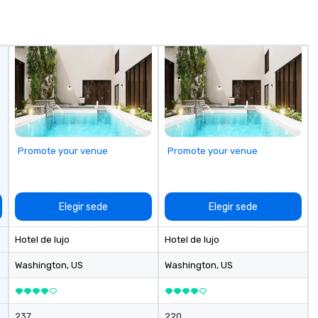
sy
fo
co
it
Promote your venue
Promote your venue
Elegir sede
Elegir sede
Hotel de lujo
Hotel de lujo
Washington
, US
Washington
, US
237
220