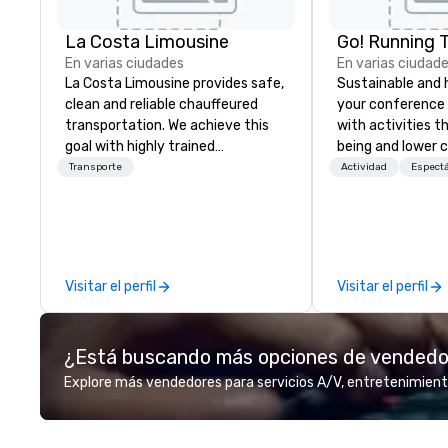
La Costa Limousine
Go! Running 
En varias ciudades
En varias ciudad
La Costa Limousine provides safe,
Sustainable and 
clean and reliable chauffeured
your conference
transportation. We achieve this
with activities t
goal with highly trained
being and lower c
chauffeurs, the newest vehicles
Explore the world
Transporte
Actividad
Espect
available and a commitment to
expert local runn
Five Star service. The difference
between La Costa Limousine and
other companies can be explained
using one word – quality. From our
Visitar el perfil
Visitar el perfil
perfectly maintained fleet of late
model luxury vehicles to the
highly experienced and
¿Está buscando más opciones de vended
professional team of chauffeurs
and support staff; you will know
Explore más vendedores para servicios A/V, entretenimient
quality when you travel with La
Costa Limousine.