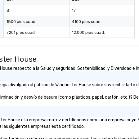
8
17
1800 pies cuad.
4100 pies cuad.
7201 pies cuad.
12.000 pies cuad.
ster House
use respecto a la Salud y seguridad, Sostenibilidad, y Diversidad e i
gia divulgada al público de Winchester House sobre sostenibilidad o d
nación y desvío de basura (como plásticos, papel, cartón, etc.)? De se
ester House o la empresa matriz certificados como una empresa cuyo 5
e las siguientes empresas está certificado.
chester House sobre sus compromisos e iniciativas sobre la diversidad, 