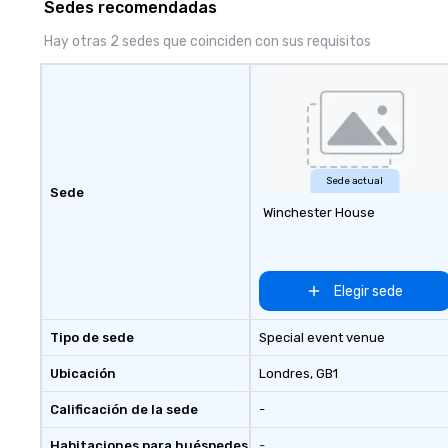
Sedes recomendadas
Hay otras 2 sedes que coinciden con sus requisitos
Sede actual
Sede
Winchester House
Elegir sede
Tipo de sede
Special event venue
Ubicación
Londres
, GB1
Calificación de la sede
-
Habitaciones para huéspedes
-