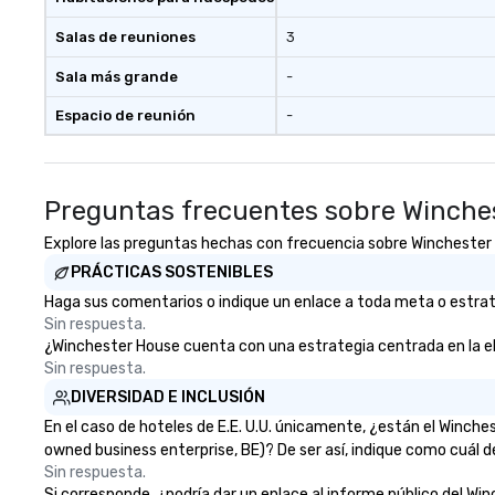
Salas de reuniones
3
Sala más grande
-
Espacio de reunión
-
Preguntas frecuentes sobre Winche
Explore las preguntas hechas con frecuencia sobre Winchester Ho
PRÁCTICAS SOSTENIBLES
Haga sus comentarios o indique un enlace a toda meta o estrate
Sin respuesta.
¿Winchester House cuenta con una estrategia centrada en la elimi
Sin respuesta.
DIVERSIDAD E INCLUSIÓN
En el caso de hoteles de E.E. U.U. únicamente, ¿están el Winch
owned business enterprise, BE)? De ser así, indique como cuál d
Sin respuesta.
Si corresponde, ¿podría dar un enlace al informe público del Win