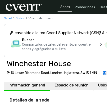
Sedes
Promociones
Dest
Cvent
Sedes
Winchester House
¡Bienvenido a la red Cvent Supplier Network (CSN)! A
Buscar
Comparta los detalles del evento, encuentre
sedes y agréguelas a su lista
Winchester House
10 Lower Richmond Road, Londres, Inglaterra, SW15 1 MIN
|
Información general
Espacio de reunión
Ubic
Detalles de la sede