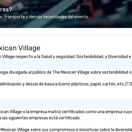
 helping clients
bringing Wolfgang’s legendary
every
ores?
sts. Trusted by
combination of innovative cuisine
ap
 across all
and refined service to the worlds’
"R
o, transporte y demás necesidades del evento.
 brings visions to
most renowned and demanding
au
 every event
corporate, cultural and
Sp
impact.
entertainment clients.
me
vi
ican Village
in
th
illage respecto a la Salud y seguridad, Sostenibilidad, y Diversidad e 
co
Ho
do
ia divulgada al público de The Mexican Village sobre sostenibilidad o
mu
at
iminación y desvío de basura (como plásticos, papel, cartón, etc.)? De 
st
in
lu
en
exican Village o la empresa matriz certificados como una empresa cuyo
co
e las siguientes empresas está certificado.
ex
Be
Mexican Village sobre sus compromisos e iniciativas sobre la diversidad