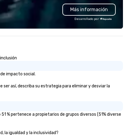
 event! ► What makes our
plus full-service catering and
Más información
proach special is the
contactless takeout and deli
ecognition Factor." When an
options, guests can discover
Desarrollado por
dience hears a familiar Britany
something new at every turn
ears, Bruno Mars, or Beatles
lody reimagined through a
ntage 1940s lens, it creates an
stant "aha!" moment. It invites
e audience to lean in, sparking
inclusión
nversation and connection. ►
w We Elevate Your Event: We
n’t just provide background
 de impacto social.
sic; we provide a curated
mosphere. Whether it’s a high-
ser así, describa su estrategia para eliminar y desviar la
akes corporate gala, an
timate boutique wedding, or a
xury brand launch, our
sembles are styled and
 51 % pertenece a propietarios de grupos diversos (51% diverse
ached to match the aesthetic
cellence of your venue. ►
spoke Curation: From solo "Noir"
, la igualdad y la inclusividad?