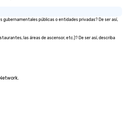
anists to full "Big Band" Pop
uveau orchestras. Versatile
pertoire: A library of hundreds
es gubernamentales públicas o entidades privadas? De ser así,
 modern hits rearranged with
ncopation, swing, and soul. ►
sual Sophistication: Our
staurantes, las áreas de ascensor, etc.)? De ser así, describa
rformers reflect the "Nouveau"
sthetic—classic elegance with
modern edge. By choosing Pop
uveau Jazz, you aren't just
oking a band; you are securing
 immersive experience. We
ecialize in that "golden hour"
 Network.
ergy—where the music is
phisticated enough for
cktails and conversation, yet
fectious enough to keep guests
gaged and energized
roughout the night. ► Pop
uveau has decades of
perience performing at
ddings all over the planet! We