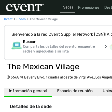
Sedes
Promociones
Dest
Cvent
Sedes
The Mexican Village
¡Bienvenido a la red Cvent Supplier Network (CSN)! A
Buscar
Comparta los detalles del evento, encuentre
sedes y agréguelas a su lista
The Mexican Village
3668 W. Beverly Blvd. 1 cuadra al oeste de Virgil Ave., Los Ánge
América, 90004
Información general
Espacio de reunión
Ubic
Detalles de la sede