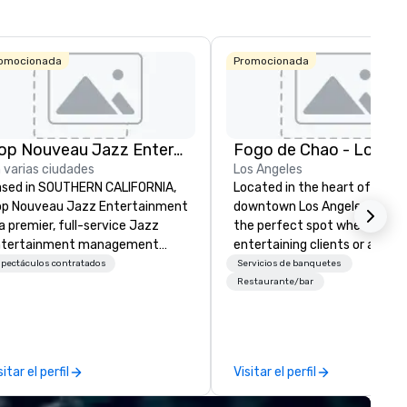
omocionada
Promocionada
Pop Nouveau Jazz Entertainment
 varias ciudades
Los Angeles
sed in SOUTHERN CALIFORNIA,
Located in the heart of
p Nouveau Jazz Entertainment
downtown Los Angeles, Fogo L
 a premier, full-service Jazz
the perfect spot whether
ntertainment management
entertaining clients or a nigh
mpany specializing in a
with friends. We are just a sh
pectáculos contratados
Servicios de banquetes
phisticated, cross-genre
walk from LA Live and Staple
Restaurante/bar
sical experience we call "Pop
Center and just steps from 
uveau Jazz." Our mission is to
of the city’s most prominent
eate and curate memorable live
hotels. With a variety of
zz entertainment experiences
differentiated menus for all
sitar el perfil
Visitar el perfil
at your clients and audiences
dayparts including lunch, dinn
lk about with enthusiasm after
weekend brunch and group din