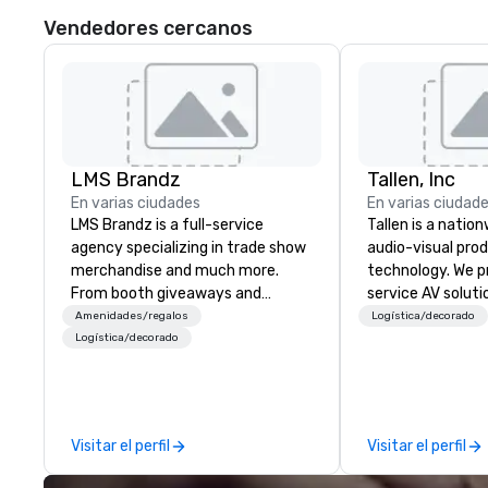
Vendedores cercanos
LMS Brandz
Tallen, Inc
En varias ciudades
En varias ciudad
LMS Brandz is a full-service
Tallen is a nation
agency specializing in trade show
audio-visual pro
merchandise and much more.
technology. We pr
From booth giveaways and
service AV solut
branded apparel to executive
creative design 
Amenidades/regalos
Logística/decorado
gifting, displays, banners, signage,
the-art equipme
Logística/decorado
fulfillment, logistics, shipping,
technical suppor
along with e-commerce solutions
conferences, mee
we handle it all. While there are
events of all size
many promotional companies to
dedicated team 
Visitar el perfil
Visitar el perfil
choose from, our 20+ years of
coast network, w
industry experience and
consistent, high-