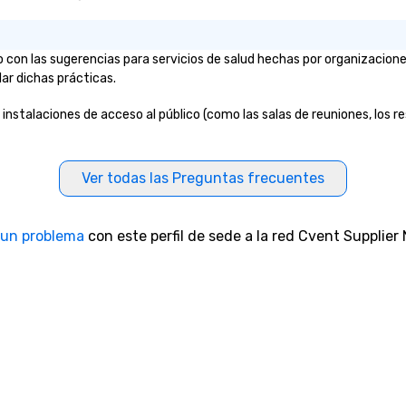
pi
No
Re
 con las sugerencias para servicios de salud hechas por organizacion
of
lar dichas prácticas.
sy
Vi
 instalaciones de acceso al público (como las salas de reuniones, los re
pe
ae
a 
No
Ver todas las Preguntas frecuentes
bo
an
sp
 un problema
con este perfil de sede a la red Cvent Supplier
en
so
co
in
en
th
No
ex
we