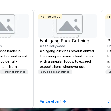
Promocionada
Pr
Wolfgang Puck Catering
es
West Hollywood
En
wide leader in
Wolfgang Puck has revolutionized
Ba
duction and event
the dining and events landscapes
Po
ovide full-
with a singular focus: to exceed
is
ions — from
expectations whenever our
e
and state-of-
guests gather for a meal.
co
Personal preferido
Servicios de banquetes
Es
nt to expert
Austrian-born Chef Wolfgang
so
t — for
Puck founded Wolfgang Puck
mu
tings, and live
Catering in 1998, bringing best-in-
No
s. With a
class catering and dining services
cr
and a coast-to-
to diverse environments. Our
ja
Visitar el perfil
Vi
e deliver
team continues to set the
th
quality
standard for culinary excellence,
ta