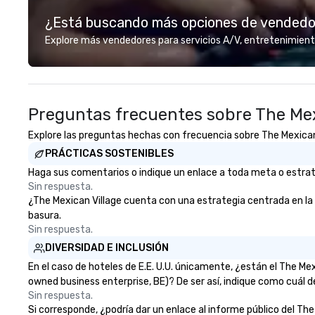
commitment to exceptional
experiences while
¿Está buscando más opciones de vended
customer service set us apart. We
save time and co
deliver smart, reliable solutions
top organizations
Explore más vendedores para servicios A/V, entretenimient
designed to make the end-user
industries, Tallen
experience seamless from start
life and ensures
to finish. We are also a certified
creates lasting 
WOSB.
Preguntas frecuentes sobre The Mex
Explore las preguntas hechas con frecuencia sobre The Mexican V
PRÁCTICAS SOSTENIBLES
Haga sus comentarios o indique un enlace a toda meta o estrateg
Sin respuesta.
¿The Mexican Village cuenta con una estrategia centrada en la el
basura.
Sin respuesta.
DIVERSIDAD E INCLUSIÓN
En el caso de hoteles de E.E. U.U. únicamente, ¿están el The M
owned business enterprise, BE)? De ser así, indique como cuál d
Sin respuesta.
Si corresponde, ¿podría dar un enlace al informe público del The 