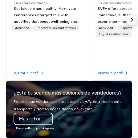
En varias ciudades
En varias ciudades
Sustainable and healthy: Make your
SVEA offers corporate
conference unforgettable with
immersive, authentic S
activities that boost well-being and
experience — not a tour
lower carbon footprints. Explore the
transformation. We de
Actividad
Espectáculos contratados
Actividad
Espectácul
world on the run with expert local
facilitate custom exec
Logística/decorado
running guides.
tours, learning session
workshops, leadership
behind-the-scenes tec
experiences for visiti
incentive groups, and
Visitar el perfil
Visitar el perfil
offsites. Whether your
think like a Silicon Val
explore the mindsets d
¿Está buscando más opciones de vendedores?
world's fastest-growi
or walk away with a pr
Explore más vendedores para servicios A/V, entretenimiento,
innovation playbook, S
transporte y demás necesidades del evento.
programming that is 
Más información
substantive, and uniqu
the Valley. Ideal for g
Desarrollado por
Fully customizable by 