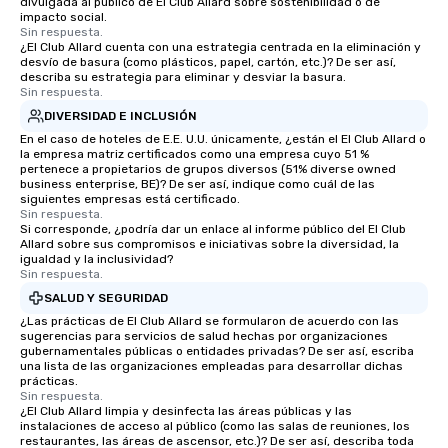
divulgada al público de El Club Allard sobre sostenibilidad o de
impacto social.
Sin respuesta.
¿El Club Allard cuenta con una estrategia centrada en la eliminación y
desvío de basura (como plásticos, papel, cartón, etc.)? De ser así,
describa su estrategia para eliminar y desviar la basura.
Sin respuesta.
DIVERSIDAD E INCLUSIÓN
En el caso de hoteles de E.E. U.U. únicamente, ¿están el El Club Allard o
la empresa matriz certificados como una empresa cuyo 51 %
pertenece a propietarios de grupos diversos (51% diverse owned
business enterprise, BE)? De ser así, indique como cuál de las
siguientes empresas está certificado.
Sin respuesta.
Si corresponde, ¿podría dar un enlace al informe público del El Club
Allard sobre sus compromisos e iniciativas sobre la diversidad, la
igualdad y la inclusividad?
Sin respuesta.
SALUD Y SEGURIDAD
¿Las prácticas de El Club Allard se formularon de acuerdo con las
sugerencias para servicios de salud hechas por organizaciones
gubernamentales públicas o entidades privadas? De ser así, escriba
una lista de las organizaciones empleadas para desarrollar dichas
prácticas.
Sin respuesta.
¿El Club Allard limpia y desinfecta las áreas públicas y las
instalaciones de acceso al público (como las salas de reuniones, los
restaurantes, las áreas de ascensor, etc.)? De ser así, describa toda