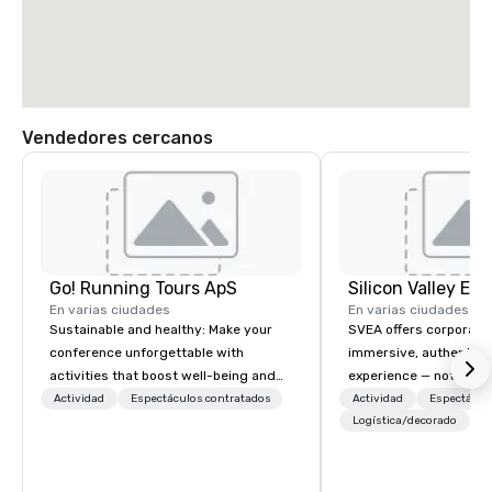
Vendedores cercanos
Go! Running Tours ApS
En varias ciudades
En varias ciudades
Sustainable and healthy: Make your
SVEA offers corporate
conference unforgettable with
immersive, authentic S
activities that boost well-being and
experience — not a tour
lower carbon footprints. Explore the
transformation. We de
Actividad
Espectáculos contratados
Actividad
Espectácul
world on the run with expert local
facilitate custom exec
Logística/decorado
running guides.
tours, learning session
workshops, leadership
behind-the-scenes tec