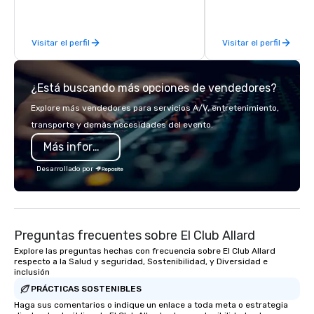
experiences for visiti
incentive groups, and
Visitar el perfil
Visitar el perfil
offsites. Whether your
think like a Silicon Val
explore the mindsets d
¿Está buscando más opciones de vendedores?
world's fastest-growi
or walk away with a pr
Explore más vendedores para servicios A/V, entretenimiento,
innovation playbook, S
transporte y demás necesidades del evento.
programming that is 
Más información
substantive, and uniqu
the Valley. Ideal for g
Desarrollado por
Fully customizable by 
seniority, and objectiv
Preguntas frecuentes sobre El Club Allard
Explore las preguntas hechas con frecuencia sobre El Club Allard
respecto a la Salud y seguridad, Sostenibilidad, y Diversidad e
inclusión
PRÁCTICAS SOSTENIBLES
Haga sus comentarios o indique un enlace a toda meta o estrategia