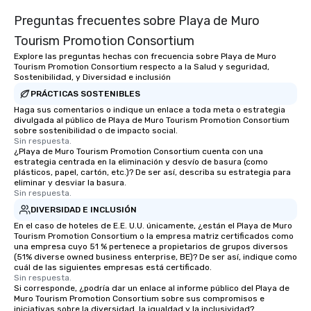
Portugal Views DMC crafts unique and
Preguntas frecuentes sobre Playa de Muro
immersive journeys designed to meet
the needs of discerning clients.
Tourism Promotion Consortium
Explore las preguntas hechas con frecuencia sobre Playa de Muro
Tourism Promotion Consortium respecto a la Salud y seguridad,
Sostenibilidad, y Diversidad e inclusión
PRÁCTICAS SOSTENIBLES
Haga sus comentarios o indique un enlace a toda meta o estrategia
divulgada al público de Playa de Muro Tourism Promotion Consortium
sobre sostenibilidad o de impacto social.
Sin respuesta.
¿Playa de Muro Tourism Promotion Consortium cuenta con una
estrategia centrada en la eliminación y desvío de basura (como
plásticos, papel, cartón, etc.)? De ser así, describa su estrategia para
eliminar y desviar la basura.
Sin respuesta.
DIVERSIDAD E INCLUSIÓN
En el caso de hoteles de E.E. U.U. únicamente, ¿están el Playa de Muro
Tourism Promotion Consortium o la empresa matriz certificados como
una empresa cuyo 51 % pertenece a propietarios de grupos diversos
(51% diverse owned business enterprise, BE)? De ser así, indique como
cuál de las siguientes empresas está certificado.
Sin respuesta.
Si corresponde, ¿podría dar un enlace al informe público del Playa de
Muro Tourism Promotion Consortium sobre sus compromisos e
iniciativas sobre la diversidad, la igualdad y la inclusividad?