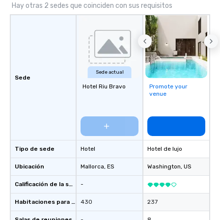
Hay otras 2 sedes que coinciden con sus requisitos
Sede actual
Sede
Hotel Riu Bravo
Promote your
venue
Tipo de sede
Hotel
Hotel de lujo
Ubicación
Mallorca
, ES
Washington
, US
Calificación de la sede
-
Habitaciones para huéspedes
430
237
Salas de reuniones
-
8