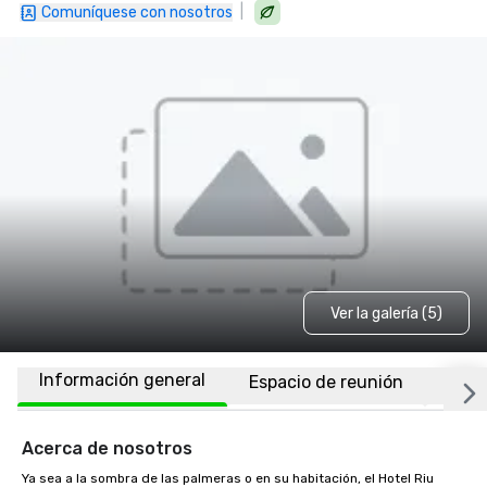
|
Comuníquese con nosotros
Ver la galería (5)
Información general
Espacio de reunión
Habi
Acerca de nosotros
Ya sea a la sombra de las palmeras o en su habitación, el Hotel Riu 