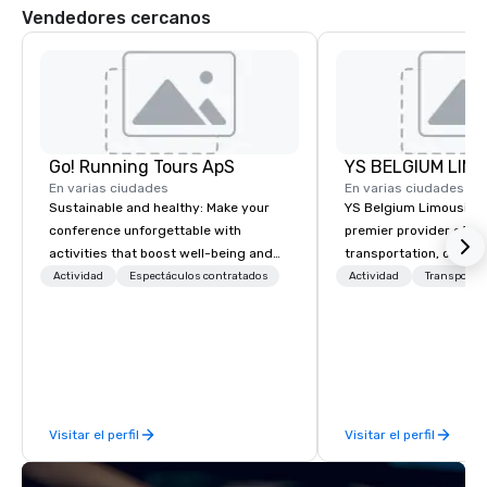
Vendedores cercanos
Go! Running Tours ApS
En varias ciudades
En varias ciudades
Sustainable and healthy: Make your
YS Belgium Limousine 
conference unforgettable with
premier provider of lu
activities that boost well-being and
transportation, offer
lower carbon footprints. Explore the
blend of elegance, pro
Actividad
Espectáculos contratados
Actividad
Transporte
world on the run with expert local
and comfort. Serving c
running guides.
Belgium, we cater to a
needs, from business 
airport transfers to sp
and private guided tou
fleet of top-of-the-lin
Visitar el perfil
Visitar el perfil
team of highly skilled
ensure that every jour
smooth and luxurious a