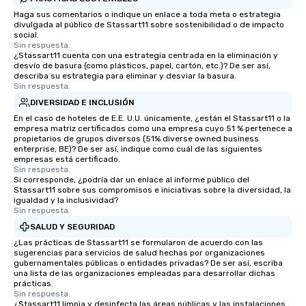
Haga sus comentarios o indique un enlace a toda meta o estrategia
divulgada al público de Stassart11 sobre sostenibilidad o de impacto
social.
Sin respuesta.
¿Stassart11 cuenta con una estrategia centrada en la eliminación y
desvío de basura (como plásticos, papel, cartón, etc.)? De ser así,
describa su estrategia para eliminar y desviar la basura.
Sin respuesta.
DIVERSIDAD E INCLUSIÓN
En el caso de hoteles de E.E. U.U. únicamente, ¿están el Stassart11 o la
empresa matriz certificados como una empresa cuyo 51 % pertenece a
propietarios de grupos diversos (51% diverse owned business
enterprise, BE)? De ser así, indique como cuál de las siguientes
empresas está certificado.
Sin respuesta.
Si corresponde, ¿podría dar un enlace al informe público del
Stassart11 sobre sus compromisos e iniciativas sobre la diversidad, la
igualdad y la inclusividad?
Sin respuesta.
SALUD Y SEGURIDAD
¿Las prácticas de Stassart11 se formularon de acuerdo con las
sugerencias para servicios de salud hechas por organizaciones
gubernamentales públicas o entidades privadas? De ser así, escriba
una lista de las organizaciones empleadas para desarrollar dichas
prácticas.
Sin respuesta.
¿Stassart11 limpia y desinfecta las áreas públicas y las instalaciones