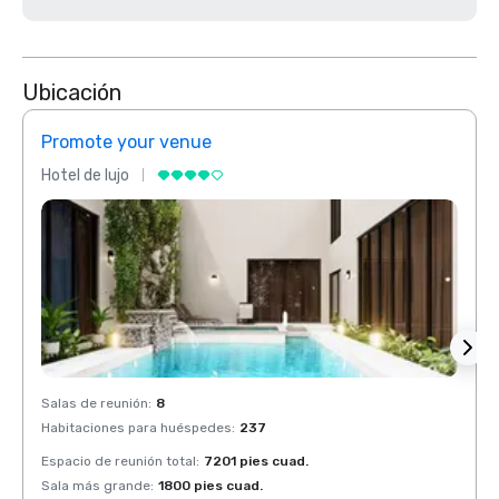
Ubicación
Promote your venue
Prom
Hotel de lujo
Hotel 
Salas de reunión
:
8
Salas 
Habitaciones para huéspedes
:
237
Habit
Espacio de reunión total
:
7201 pies cuad.
Espaci
Sala más grande
:
1800 pies cuad.
Sala 