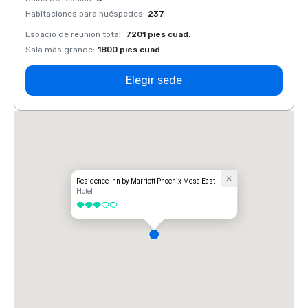
Habitaciones para huéspedes
:
237
Habit
Espacio de reunión total
:
7201 pies cuad.
Espaci
Sala más grande
:
1800 pies cuad.
Sala 
Elegir sede
Residence Inn by Marriott Phoenix Mesa East
Hotel
3 de 5