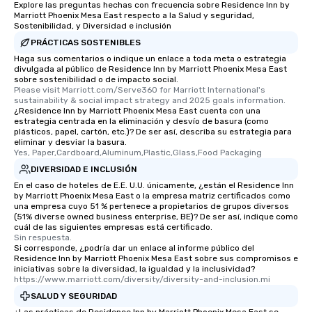
Explore las preguntas hechas con frecuencia sobre Residence Inn by
Marriott Phoenix Mesa East respecto a la Salud y seguridad,
Sostenibilidad, y Diversidad e inclusión
PRÁCTICAS SOSTENIBLES
Haga sus comentarios o indique un enlace a toda meta o estrategia
divulgada al público de Residence Inn by Marriott Phoenix Mesa East
sobre sostenibilidad o de impacto social.
Please visit Marriott.com/Serve360 for Marriott International's 
sustainability & social impact strategy and 2025 goals information.
¿Residence Inn by Marriott Phoenix Mesa East cuenta con una
estrategia centrada en la eliminación y desvío de basura (como
plásticos, papel, cartón, etc.)? De ser así, describa su estrategia para
eliminar y desviar la basura.
Yes, Paper,Cardboard,Aluminum,Plastic,Glass,Food Packaging
DIVERSIDAD E INCLUSIÓN
En el caso de hoteles de E.E. U.U. únicamente, ¿están el Residence Inn
by Marriott Phoenix Mesa East o la empresa matriz certificados como
una empresa cuyo 51 % pertenece a propietarios de grupos diversos
(51% diverse owned business enterprise, BE)? De ser así, indique como
cuál de las siguientes empresas está certificado.
Sin respuesta.
Si corresponde, ¿podría dar un enlace al informe público del
Residence Inn by Marriott Phoenix Mesa East sobre sus compromisos e
iniciativas sobre la diversidad, la igualdad y la inclusividad?
https://www.marriott.com/diversity/diversity-and-inclusion.mi
SALUD Y SEGURIDAD