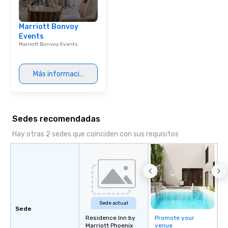
Same great energy and 
an affordable acoustic
Marriott Bonvoy
Serving the greater P
Events
region. ★ STAR LYNN FIEGENER- LEAD
Marriott Bonvoy Events
AND BACKGROUND VOCALS
FIEGENER- GUITARS, 
BACKGROUND VOCALS ★ ★ D
Más información
LEWICKI- BASS, LEAD 
BACKGROUND VOCALS ★ ★ T
MAGAZU- DRUMS ★
Sedes recomendadas
Hay otras 2 sedes que coinciden con sus requisitos
Sede actual
Sede
Residence Inn by
Promote your
Marriott Phoenix
venue