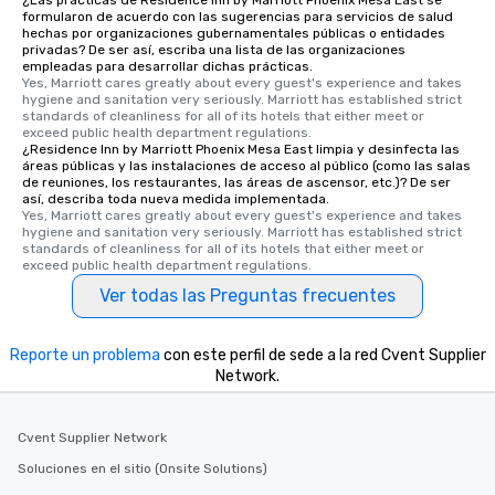
¿Las prácticas de Residence Inn by Marriott Phoenix Mesa East se
formularon de acuerdo con las sugerencias para servicios de salud
hechas por organizaciones gubernamentales públicas o entidades
privadas? De ser así, escriba una lista de las organizaciones
empleadas para desarrollar dichas prácticas.
Yes, Marriott cares greatly about every guest's experience and takes 
hygiene and sanitation very seriously. Marriott has established strict 
standards of cleanliness for all of its hotels that either meet or 
exceed public health department regulations. 
¿Residence Inn by Marriott Phoenix Mesa East limpia y desinfecta las
áreas públicas y las instalaciones de acceso al público (como las salas
de reuniones, los restaurantes, las áreas de ascensor, etc.)? De ser
así, describa toda nueva medida implementada.
Yes, Marriott cares greatly about every guest's experience and takes 
hygiene and sanitation very seriously. Marriott has established strict 
standards of cleanliness for all of its hotels that either meet or 
exceed public health department regulations. 
Ver todas las Preguntas frecuentes
Reporte un problema
con este perfil de sede a la red Cvent Supplier
Network.
Cvent Supplier Network
Soluciones en el sitio (Onsite Solutions)