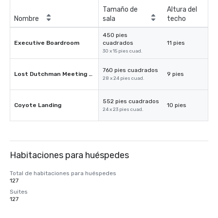
Tamaño de
Altura del
Nombre
sala
techo
450 pies
Executive Boardroom
cuadrados
11 pies
30 x 15 pies cuad.
760 pies cuadrados
Lost Dutchman Meeting Room
9 pies
28 x 24 pies cuad.
552 pies cuadrados
Coyote Landing
10 pies
24 x 23 pies cuad.
Habitaciones para huéspedes
Total de habitaciones para huéspedes
127
Suites
127