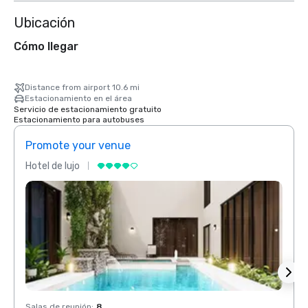
Ubicación
Cómo llegar
Distance from airport 10.6 mi
Estacionamiento en el área
Servicio de estacionamiento gratuito
Estacionamiento para autobuses
Promote your venue
Prom
Hotel de lujo
Hotel 
Salas de reunión
:
8
Salas 