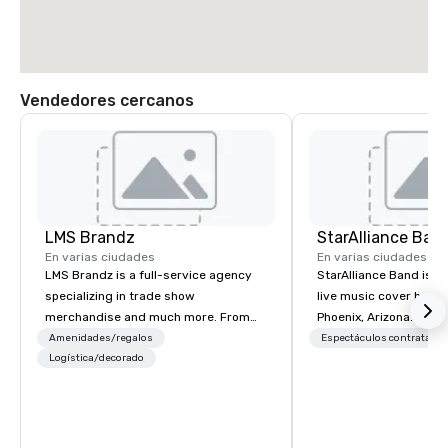
Vendedores cercanos
LMS Brandz
StarAlliance Ban
En varias ciudades
En varias ciudades
LMS Brandz is a full-service agency
StarAlliance Band is a
specializing in trade show
live music cover band 
merchandise and much more. From
Phoenix, Arizona. Led 
booth giveaways and branded apparel
class vocalist Star Lyn
Amenidades/regalos
Espectáculos contratado
to executive gifting, displays,
Logística/decorado
talented group of prof
banners, signage, fulfillment,
musicians delivers an 
logistics, shipping, along with e-
and versatile perform
commerce solutions we handle it all.
to various occasions 
While there are many promotional
Here’s what makes the