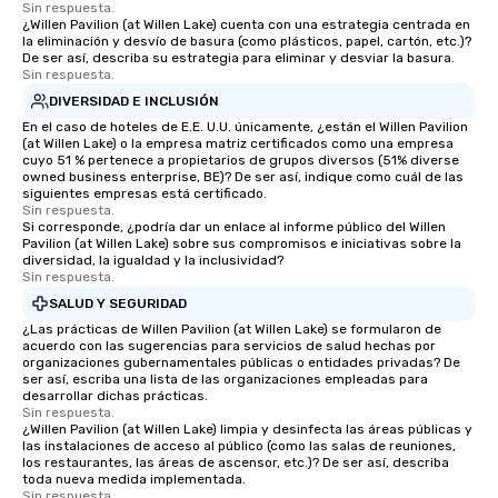
Sin respuesta.
you're looking to reen
¿Willen Pavilion (at Willen Lake) cuenta con una estrategia centrada en
la eliminación y desvío de basura (como plásticos, papel, cartón, etc.)?
team, celebrate milest
De ser así, describa su estrategia para eliminar y desviar la basura.
offer something uniqu
Sin respuesta.
Magic delivers with ch
DIVERSIDAD E INCLUSIÓN
and creativity. With a
En el caso de hoteles de E.E. U.U. únicamente, ¿están el Willen Pavilion
customized to your go
(at Willen Lake) o la empresa matriz certificados como una empresa
cuyo 51 % pertenece a propietarios de grupos diversos (51% diverse
will walk away inspired
owned business enterprise, BE)? De ser así, indique como cuál de las
ready to create their 
siguientes empresas está certificado.
workplace. *** Let's create Magic
Sin respuesta.
Si corresponde, ¿podría dar un enlace al informe público del Willen
Together! *** Contact 
Pavilion (at Willen Lake) sobre sus compromisos e iniciativas sobre la
more about our progra
diversidad, la igualdad y la inclusividad?
Sin respuesta.
SALUD Y SEGURIDAD
¿Las prácticas de Willen Pavilion (at Willen Lake) se formularon de
acuerdo con las sugerencias para servicios de salud hechas por
organizaciones gubernamentales públicas o entidades privadas? De
ser así, escriba una lista de las organizaciones empleadas para
desarrollar dichas prácticas.
Sin respuesta.
¿Willen Pavilion (at Willen Lake) limpia y desinfecta las áreas públicas y
las instalaciones de acceso al público (como las salas de reuniones,
los restaurantes, las áreas de ascensor, etc.)? De ser así, describa
toda nueva medida implementada.
Sin respuesta.