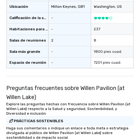
and spark real conversation
Ubicación
Milton Keynes
, GB1
Washington
, US
reinforce your compa
offer branded perfor
Calificación de la sede
-
your logo, product, or 
seamlessly blended in
Habitaciones para huéspedes
-
237
Planning a trade show?
Salas de reuniones
2
8
magicians draw in a c
a lasting impression wi
Sala más grande
-
1800 pies cuad.
interactive presentati
showcase your brand. *** More Than
Espacio de reunión
-
7201 pies cuad.
Magic—We Motivate and In
performances go bey
entertainment. We offe
Preguntas frecuentes sobre Willen Pavilion (at
team-building progra
motivational shows de
Willen Lake)
trust, collaboration, a
Explore las preguntas hechas con frecuencia sobre Willen Pavilion (at
wonder among teams.
Willen Lake) respecto a la Salud y seguridad, Sostenibilidad, y
Illusionist Matias Let
Diversidad e inclusión
for his charisma, prof
PRÁCTICAS SOSTENIBLES
style—our workshops c
Haga sus comentarios o indique un enlace a toda meta o estrategia
divulgada al público de Willen Pavilion (at Willen Lake) sobre
with actionable insigh
sostenibilidad o de impacto social.
long after the applause. Whet