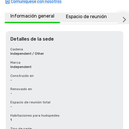
Comuníquese con nosotros
Información general
Espacio de reunión
Habi
Detalles de la sede
Cadena
Independent / Other
Marca
Independent
Construido en
-
Renovado en
-
Espacio de reunión total
-
Habitaciones para huéspedes
1
Tipo de sede