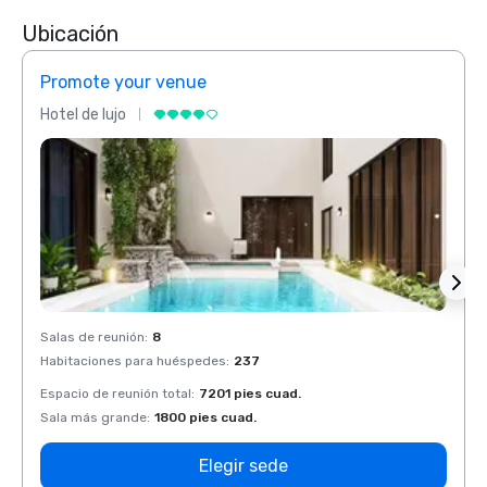
Ubicación
Promote your venue
Prom
Hotel de lujo
Hotel 
Salas de reunión
:
8
Salas 
Habitaciones para huéspedes
:
237
Habit
Espacio de reunión total
:
7201 pies cuad.
Espaci
Sala más grande
:
1800 pies cuad.
Sala 
Elegir sede