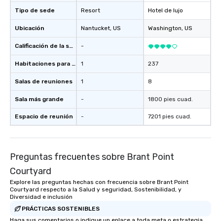
Tipo de sede
Resort
Hotel de lujo
Ubicación
Nantucket
, US
Washington
, US
Calificación de la sede
-
Habitaciones para huéspedes
1
237
Salas de reuniones
1
8
Sala más grande
-
1800 pies cuad.
Espacio de reunión
-
7201 pies cuad.
Preguntas frecuentes sobre Brant Point
Courtyard
Explore las preguntas hechas con frecuencia sobre Brant Point
Courtyard respecto a la Salud y seguridad, Sostenibilidad, y
Diversidad e inclusión
PRÁCTICAS SOSTENIBLES
Haga sus comentarios o indique un enlace a toda meta o estrategia