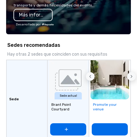
us, because we're bett
transporte y demás necesidades del evento.
Más información
Desarrollado por
Sedes recomendadas
Hay otras 2 sedes que coinciden con sus requisitos
Sede actual
Sede
Brant Point
Promote your
Courtyard
venue