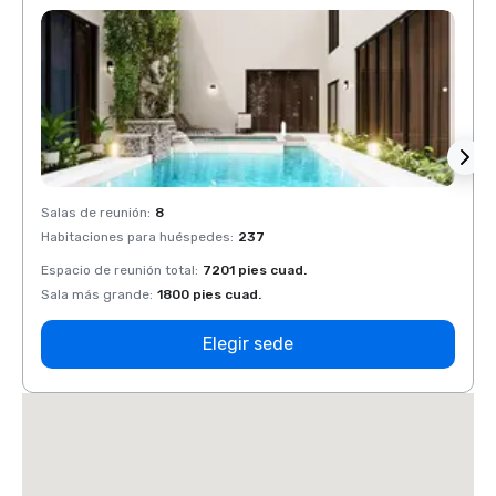
Salas de reunión
:
8
Salas 
Habitaciones para huéspedes
:
237
Habit
Espacio de reunión total
:
7201 pies cuad.
Espaci
Sala más grande
:
1800 pies cuad.
Sala 
Elegir sede