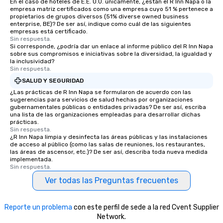
En el caso de hoteles de E.E. U.U. únicamente, ¿están el R Inn Napa o la
empresa matriz certificados como una empresa cuyo 51 % pertenece a
propietarios de grupos diversos (51% diverse owned business
enterprise, BE)? De ser así, indique como cuál de las siguientes
empresas está certificado.
Sin respuesta.
Si corresponde, ¿podría dar un enlace al informe público del R Inn Napa
sobre sus compromisos e iniciativas sobre la diversidad, la igualdad y
la inclusividad?
Sin respuesta.
SALUD Y SEGURIDAD
¿Las prácticas de R Inn Napa se formularon de acuerdo con las
sugerencias para servicios de salud hechas por organizaciones
gubernamentales públicas o entidades privadas? De ser así, escriba
una lista de las organizaciones empleadas para desarrollar dichas
prácticas.
Sin respuesta.
¿R Inn Napa limpia y desinfecta las áreas públicas y las instalaciones
de acceso al público (como las salas de reuniones, los restaurantes,
las áreas de ascensor, etc.)? De ser así, describa toda nueva medida
implementada.
Sin respuesta.
Ver todas las Preguntas frecuentes
Reporte un problema
con este perfil de sede a la red Cvent Supplier
Network.