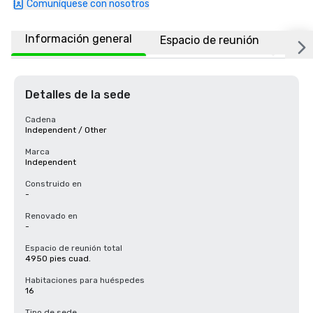
Comuníquese con nosotros
Información general
Espacio de reunión
Habi
Detalles de la sede
Cadena
Independent / Other
Marca
Independent
Construido en
-
Renovado en
-
Espacio de reunión total
4950 pies cuad.
Habitaciones para huéspedes
16
Tipo de sede