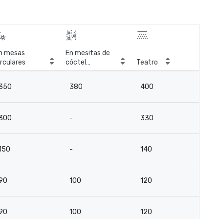
n mesas
En mesitas de
irculares
cóctel
Teatro
Sal
circulares
350
380
400
2
300
-
330
18
150
-
140
8
90
100
120
8
90
100
120
8