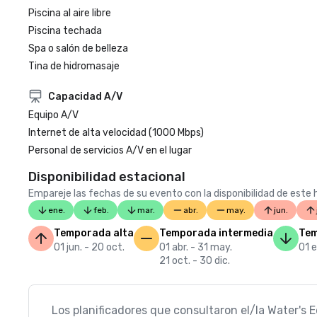
Piscina al aire libre
Piscina techada
Spa o salón de belleza
Tina de hidromasaje
Capacidad A/V
Equipo A/V
Internet de alta velocidad (1000 Mbps)
Personal de servicios A/V en el lugar
Disponibilidad estacional
Empareje las fechas de su evento con la disponibilidad de este h
ene.
feb.
mar.
abr.
may.
jun.
Temporada alta
Temporada intermedia
Tem
01 jun. - 20 oct.
01 abr. - 31 may.
01 e
21 oct. - 30 dic.
Los planificadores que consultaron el/la Water's 