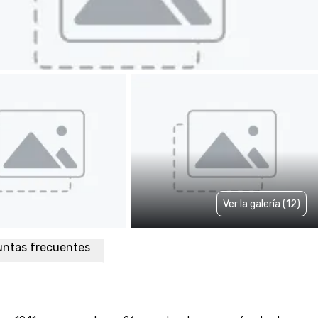
Ver la galería (12)
untas frecuentes