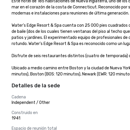
Este hotel de 185 habitaciones de Nueva Inglaterra, uno de los
mar en el corazón de la costa de Connecticut. Reconocido por s
modernas e instalaciones para reuniones de última generación. 

Water's Edge Resort & Spa cuenta con 25 000 pies cuadrados de e
de baile (dos de los cuales tienen ventanas del piso al techo qu
patios y jardines. El experimentado equipo de profesionales de 
rotundo. Water's Edge Resort & Spa es reconocido como un lugar 
Disfrute de seis restaurantes distintos (cuatro de temporada) qu
Ubicado a medio camino entre Boston y la ciudad de Nueva York,
minutos), Boston (BOS: 120 minutos), Newark (EWR: 120 minuto
Detalles de la sede
Cadena
Independent / Other
Construido en
1941
Espacio de reunión total