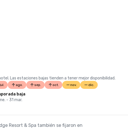
otel. Las estaciones bajas tienden a tener mejor disponibilidad.
jul.
ago.
sep.
oct.
nov.
dic.
porada baja
ne. - 31 mar.
Edge Resort & Spa también se fijaron en