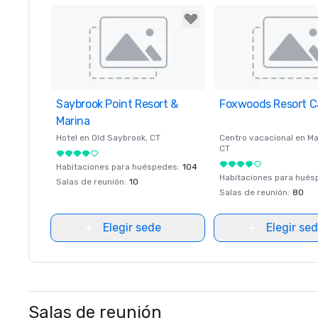
Saybrook Point Resort &
Removed from favorites
Foxwoods Resort C
Removed from favor
Marina
Hotel en
Old Saybrook
, CT
Centro vacacional en
Ma
CT
Habitaciones para huéspedes
:
104
Habitaciones para hué
Salas de reunión
:
10
Salas de reunión
:
80
Elegir sede
Elegir se
Salas de reunión