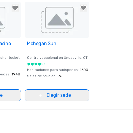
asino
ites
Mohegan Sun
Removed from favorites
shantucket
,
Centro vacacional en
Uncasville
, CT
Habitaciones para huéspedes
:
1600
spedes
:
1948
Salas de reunión
:
96
de
Elegir sede