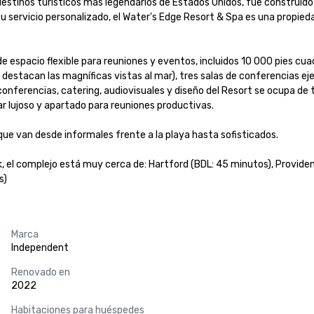
 destinos turísticos más legendarios de Estados Unidos, fue construido
u servicio personalizado, el Water's Edge Resort & Spa es una propie
spacio flexible para reuniones y eventos, incluidos 10 000 pies cuadra
e destacan las magníficas vistas al mar), tres salas de conferencias ej
conferencias, catering, audiovisuales y diseño del Resort se ocupa de t
lujoso y apartado para reuniones productivas. 

e van desde informales frente a la playa hasta sofisticados. 

 el complejo está muy cerca de: Hartford (BDL: 45 minutos), Providen
s)
Marca
Independent
Renovado en
2022
Habitaciones para huéspedes