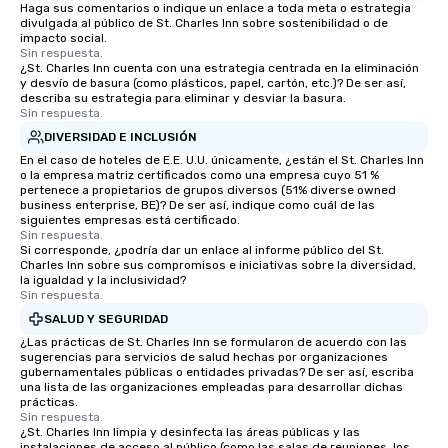
Haga sus comentarios o indique un enlace a toda meta o estrategia
divulgada al público de St. Charles Inn sobre sostenibilidad o de
impacto social.
Sin respuesta.
¿St. Charles Inn cuenta con una estrategia centrada en la eliminación
y desvío de basura (como plásticos, papel, cartón, etc.)? De ser así,
describa su estrategia para eliminar y desviar la basura.
Sin respuesta.
DIVERSIDAD E INCLUSIÓN
En el caso de hoteles de E.E. U.U. únicamente, ¿están el St. Charles Inn
o la empresa matriz certificados como una empresa cuyo 51 %
pertenece a propietarios de grupos diversos (51% diverse owned
business enterprise, BE)? De ser así, indique como cuál de las
siguientes empresas está certificado.
Sin respuesta.
Si corresponde, ¿podría dar un enlace al informe público del St.
Charles Inn sobre sus compromisos e iniciativas sobre la diversidad,
la igualdad y la inclusividad?
Sin respuesta.
SALUD Y SEGURIDAD
¿Las prácticas de St. Charles Inn se formularon de acuerdo con las
sugerencias para servicios de salud hechas por organizaciones
gubernamentales públicas o entidades privadas? De ser así, escriba
una lista de las organizaciones empleadas para desarrollar dichas
prácticas.
Sin respuesta.
¿St. Charles Inn limpia y desinfecta las áreas públicas y las
instalaciones de acceso al público (como las salas de reuniones, los