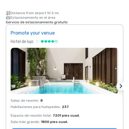
Distance from airport 10.5 mi
Estacionamiento en el área
Servicio de estacionamiento gratuito
Promote your venue
Prom
Hotel de lujo
Hotel 
Salas de reunión
:
8
Salas 
Habitaciones para huéspedes
:
237
Habit
Espacio de reunión total
:
7201 pies cuad.
Espaci
Sala más grande
:
1800 pies cuad.
Sala 