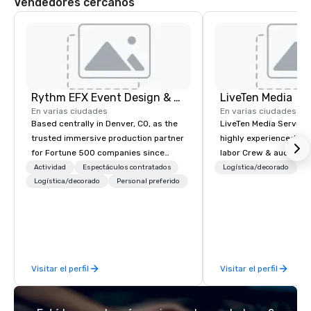
Vendedores cercanos
Rythm EFX Event Design & Fabrication
LiveTen Media
En varias ciudades
En varias ciudades
Based centrally in Denver, CO, as the
LiveTen Media Service
trusted immersive production partner
highly experienced pro
for Fortune 500 companies since
labor Crew & audiovisual
2012. We deliver stunning premium AV
Team Members come fr
Actividad
Espectáculos contratados
Logística/decorado
P
and in-house custom scenic
Logística/decorado
Personal preferido
industry backgrounds
fabrication nationwide, so your event
visual production. Eac
feels seamless, looks incredible, and
members has a strong 
saves you money through smart
ensure we make your e
bundling and single-point
conference is a work of
coordination. Clients keep coming
Visitar el perfil
Visitar el perfil
back because we make production
effortless, making planners look
brilliant with stunning events their