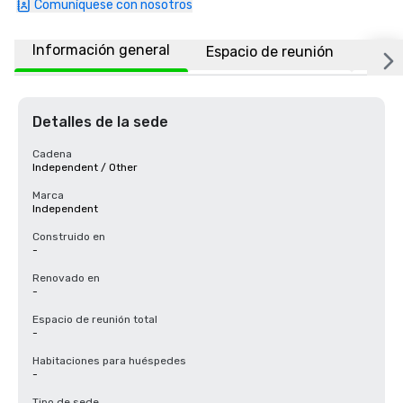
Comuníquese con nosotros
Información general
Espacio de reunión
Ubic
Detalles de la sede
Cadena
Independent / Other
Marca
Independent
Construido en
-
Renovado en
-
Espacio de reunión total
-
Habitaciones para huéspedes
-
Tipo de sede