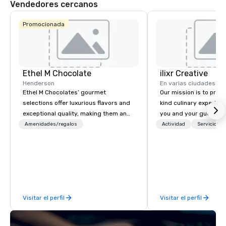
Vendedores cercanos
Promocionada
Ethel M Chocolate
ilixr Creative
Henderson
En varias ciudades
Ethel M Chocolates’ gourmet
Our mission is to prov
selections offer luxurious flavors and
kind culinary experien
exceptional quality, making them an
you and your guests wi
ideal choice for special occasions,
memories and satiated
Amenidades/regalos
Actividad
Servicios 
corporate holiday gifts, or company
detail is meticulously 
celebrations. Whether you’re
our commitment to hosp
expressing appreciation to employees
over 40 years of expe
for their hard work, recognizing
in some of the world'
partners for their collaboration,
acclaimed restaurants,
thanking clients for their loyalty, or
of excellence rarely fo
Visitar el perfil
Visitar el perfil
celebrating a milestone, a premium
catering industry.
chocolate box from Ethel M
Chocolates leaves a lasting