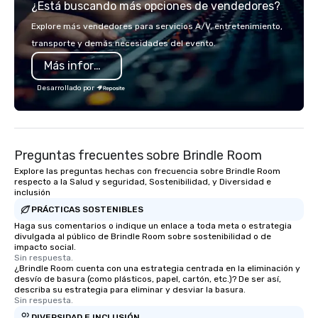
¿Está buscando más opciones de vendedores?
impression. We also provide custom
sleeves for our chocolates, allowing
Explore más vendedores para servicios A/V, entretenimiento,
you to create a truly unique gift for
transporte y demás necesidades del evento.
any event. Enjoy our white glove
Más información
service and an elevated chocolate
experience that sets your gift apart.
Desarrollado por
Preguntas frecuentes sobre Brindle Room
Explore las preguntas hechas con frecuencia sobre Brindle Room
respecto a la Salud y seguridad, Sostenibilidad, y Diversidad e
inclusión
PRÁCTICAS SOSTENIBLES
Haga sus comentarios o indique un enlace a toda meta o estrategia
divulgada al público de Brindle Room sobre sostenibilidad o de
impacto social.
Sin respuesta.
¿Brindle Room cuenta con una estrategia centrada en la eliminación y
desvío de basura (como plásticos, papel, cartón, etc.)? De ser así,
describa su estrategia para eliminar y desviar la basura.
Sin respuesta.
DIVERSIDAD E INCLUSIÓN