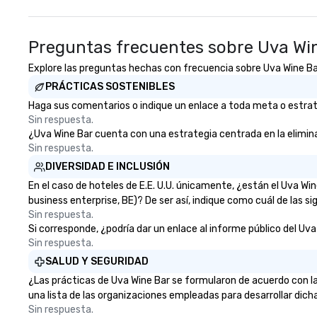
create a truly unique gift for any
event. Enjoy our white glove
Preguntas frecuentes sobre Uva Wi
service and an elevated
chocolate experience that sets
Explore las preguntas hechas con frecuencia sobre Uva Wine Bar 
your gift apart.
PRÁCTICAS SOSTENIBLES
Haga sus comentarios o indique un enlace a toda meta o estrateg
Sin respuesta.
¿Uva Wine Bar cuenta con una estrategia centrada en la eliminaci
Sin respuesta.
DIVERSIDAD E INCLUSIÓN
En el caso de hoteles de E.E. U.U. únicamente, ¿están el Uva W
business enterprise, BE)? De ser así, indique como cuál de las s
Sin respuesta.
Si corresponde, ¿podría dar un enlace al informe público del Uva 
Sin respuesta.
SALUD Y SEGURIDAD
¿Las prácticas de Uva Wine Bar se formularon de acuerdo con la
una lista de las organizaciones empleadas para desarrollar dich
Sin respuesta.