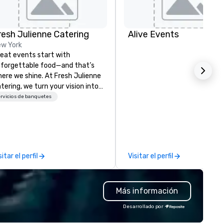
resh Julienne Catering
Alive Events
w York
eat events start with
forgettable food—and that’s
ere we shine. At Fresh Julienne
tering, we turn your vision into
seamless, flavor-packed
rvicios de banquetes
perience your guests will rave
out long after the last bite.
om high-energy corporate
nches to intimate celebrations,
 handle everything: menu
sitar el perfil
Visitar el perfil
sign, expert chefs, beautiful
tup, smooth service, and
otless cleanup. You show up,
Más información
joy, and take the credit—we’ve
 the rest covered. Weddings,
Desarrollado por
fice catering, private parties,
ltural events, or just an excuse