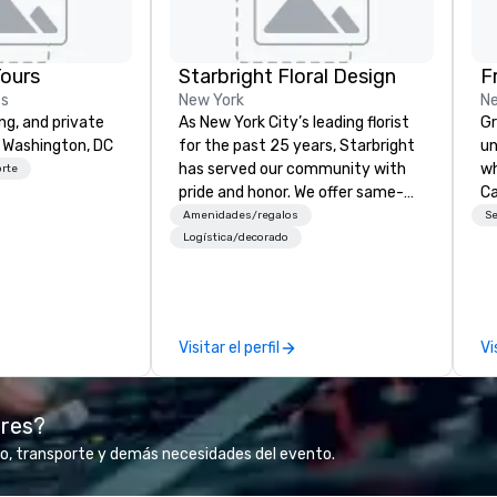
ours
Starbright Floral Design
F
es
New York
Ne
ng, and private
As New York City’s leading florist
Gr
 Washington, DC
for the past 25 years, Starbright
un
has served our community with
wh
orte
pride and honor. We offer same-
Ca
day delivery of the freshest
a 
Amenidades/regalos
Se
flowers imaginable. We deliver in
ex
Logística/decorado
NYC and beyond. Fresh flowers are
ab
sourced locally and from afar.
Fr
Always striving to bring you a
lu
custom-curated flower
we
Visitar el perfil
Vi
presentation that shares your
de
vision and your sentiments
se
flawlessly.
sp
ores?
en
got
o, transporte y demás necesidades del evento.
of
cu