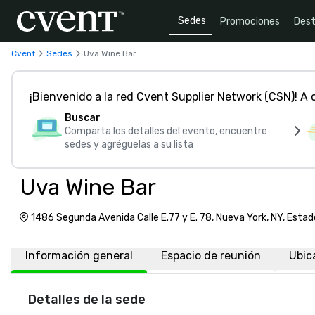
Sedes
Promociones
Dest
Cvent
Sedes
Uva Wine Bar
¡Bienvenido a la red Cvent Supplier Network (CSN)! A
Buscar
Comparta los detalles del evento, encuentre
sedes y agréguelas a su lista
Uva Wine Bar
1486 Segunda Avenida Calle E.77 y E. 78, Nueva York, NY, Esta
10075
Información general
Espacio de reunión
Ubic
Detalles de la sede