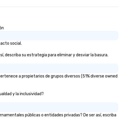
 gather—we bring creativity,
riety, and serious flavor to
 table. ✨ Bold menus. ✨
ress-free planning. ✨ NYC-level
ión
ence. Let’s make your next
ent deliciously unforgettable.
acto social.
, describa su estrategia para eliminar y desviar la basura.
pertenece a propietarios de grupos diversos (51% diverse owned
ualdad y la inclusividad?
rnamentales públicas o entidades privadas? De ser así, escriba