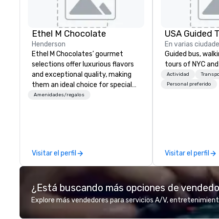
Ethel M Chocolate
USA Guided T
Henderson
En varias ciudad
Ethel M Chocolates’ gourmet
Guided bus, walki
selections offer luxurious flavors
tours of NYC and
and exceptional quality, making
Actividad
Transp
them an ideal choice for special
Personal preferido
occasions, corporate holiday
Amenidades/regalos
gifts, or company celebrations.
Whether you’re expressing
appreciation to employees for
their hard work, recognizing
partners for their collaboration,
Visitar el perfil
Visitar el perfil
thanking clients for their loyalty,
or celebrating a milestone, a
premium chocolate box from
¿Está buscando más opciones de vended
Ethel M Chocolates leaves a
lasting impression. We also provide
Explore más vendedores para servicios A/V, entretenimient
custom sleeves for our
chocolates, allowing you to