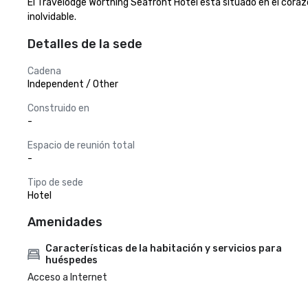
El Travelodge Worthing Seafront Hotel está situado en el coraz
inolvidable.
Detalles de la sede
Cadena
Independent / Other
Construido en
-
Espacio de reunión total
-
Tipo de sede
Hotel
Amenidades
Características de la habitación y servicios para
huéspedes
Acceso a Internet