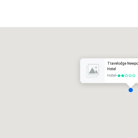
Promote your venue
otel de lujo
Travelodge Newpor
Hotel
Hotel
•
2 de 5
alas de reunión
:
Habitaciones para huéspedes
:
7
220
spacio de reunión total
:
Sala más grande
:
2.000 pies cuad.
4100 pies cuad.