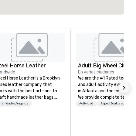
teel Horse Leather
rldwide
En varias ciudades
eel Horse Leather is a Brooklyn
We are the #1 Rated team bui
sed leather company that
and adult activity event prov
rks with the best artisans to
in Atlanta and the entire Sou
aft handmade leather bags,
We provide complete team
ckpacks, duffel bags,
building challenge events for
menidades/regalos
Actividad
Espectáculos contrata
ssenger bags, and more. All of
work/corporate events,
r bags are heirloom quality and
conferences, expos, private
e crafted using only full grain
events, social groups, & Film/
ather and are built to last.
Events are fully hosted and
bark on a journey into the
facilitated and include PA S