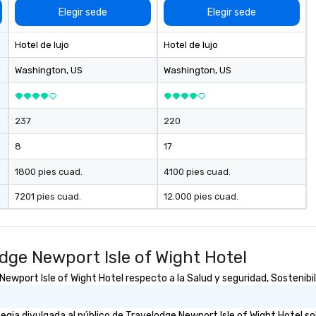
Elegir sede
Elegir sede
Hotel de lujo
Hotel de lujo
Washington
, US
Washington
, US
237
220
8
17
1800 pies cuad.
4100 pies cuad.
7201 pies cuad.
12.000 pies cuad.
dge Newport Isle of Wight Hotel
wport Isle of Wight Hotel respecto a la Salud y seguridad, Sostenibili
ia divulgada al público de Travelodge Newport Isle of Wight Hotel sob