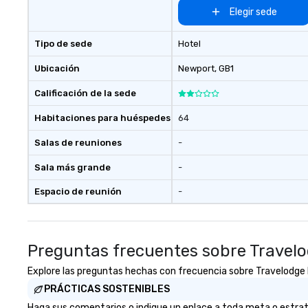
Elegir sede
Tipo de sede
Hotel
Ubicación
Newport
, GB1
Calificación de la sede
Habitaciones para huéspedes
64
Salas de reuniones
-
Sala más grande
-
Espacio de reunión
-
Preguntas frecuentes sobre Travelo
Explore las preguntas hechas con frecuencia sobre Travelodge Ne
PRÁCTICAS SOSTENIBLES
Haga sus comentarios o indique un enlace a toda meta o estrateg