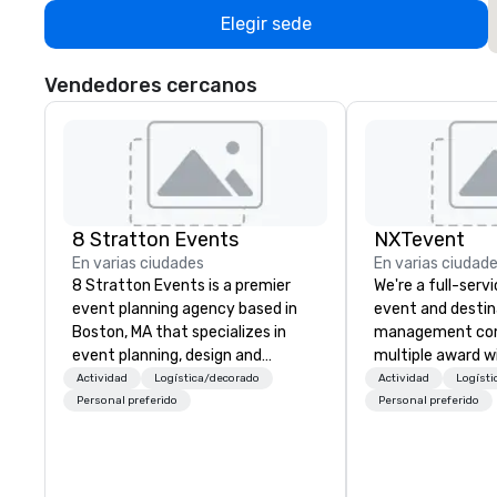
Elegir sede
Vendedores cercanos
8 Stratton Events
NXTevent
En varias ciudades
En varias ciudad
8 Stratton Events is a premier
We're a full-serv
event planning agency based in
event and destin
Boston, MA that specializes in
management com
event planning, design and
multiple award w
production. From intimate
leaders in our fi
Actividad
Logística/decorado
Actividad
Logísti
gatherings to large-scale
has been over 20
Personal preferido
Personal preferido
productions, we offer full-service
making, and we'v
planning support designed for
ourselves as worl
corporate, nonprofit and private
organized, and re
clients seeking a partner that
our clients. Our 