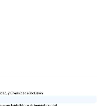
company and come to your
client’s location, or if you nee
venue we will source one for 
We are based in Atlanta GA a
can travel through out the S
east and beyond.
dad, y Diversidad e inclusión
re sostenibilidad o de impacto social.