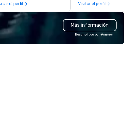
sitar el perfil
Visitar el perfil
rld of impeccable
with music, Giant start line, 1
aftsmanship with our exclusive
flags, and race themed cours
llection of handmade leather
Our one of a kind event chall
Más información
gs. Our range includes
game is exclusively designed 
ckpacks, duffel bags, and
build effective communicati
Desarrollado por
ssenger bags, all meticulously
skills, memory and consisten
signed to serve as remarkable
teamwork! The game is NOT
orate gifts. Elevate your
based on physical ability, spee
rporate gifting experience with
age! Our events are inclusive 
. Your quest for premium
everyone, the teams that
rporate gifts, with a special
collaborate and work togethe
cus on leather corporate gifts,
the best, wins! We also provide,
lminates here at Steel Horse
non-Big Wheel team building
ather. Explore our exquisite
experiences, a custom Trivia
llection today and make a
Game show, custom events,
sting impression with your next
fundraisers and corporate
rate gift. Custom orders are
employee workshops/trainin
cepted with a low MOQ. Free
and speaking. Need a CSR
gital Mockups available
component to your event? Ask us
about our creative and fun
options. We are a mobile even