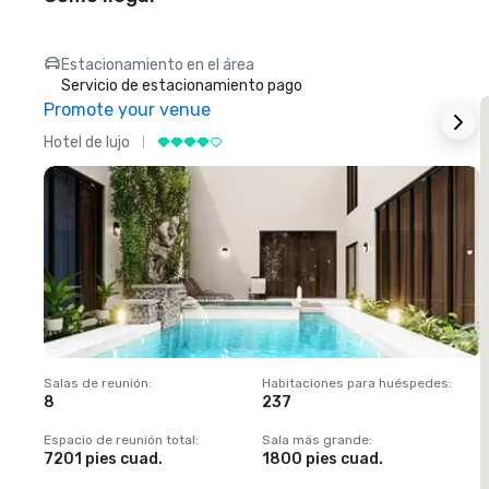
Estacionamiento en el área
Servicio de estacionamiento pago
Promote your venue
Hotel de lujo
H
Salas de reunión
:
Habitaciones para huéspedes
:
S
8
237
1
Espacio de reunión total
:
Sala más grande
:
E
7201 pies cuad.
1800 pies cuad.
1