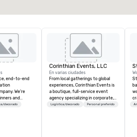
Elegir sede
Corinthian Events, LLC
S
es
En varias ciudades
Wo
ice, end-to-end
From local gatherings to global
St
ation
experiences, Corinthian Events is
ba
pany. We're
a boutique, full-service event
wo
inners and
agency specializing in corporate,
cr
eld. Our company
social, and non-profit events —
ba
ca/decorado
Logística/decorado
Personal preferido
A
 years in the
offering seamless execution,
me
e established
innovative design, and expert
ou
d-class,
management at every stage.
ar
liable partners to
le
experience
Em