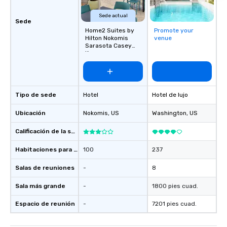
Sede actual
Sede
Home2 Suites by
Promote your
Hilton Nokomis
venue
Sarasota Casey
Key
Tipo de sede
Hotel
Hotel de lujo
Ubicación
Nokomis
, US
Washington
, US
Calificación de la sede
Habitaciones para huéspedes
100
237
Salas de reuniones
-
8
Sala más grande
-
1800 pies cuad.
Espacio de reunión
-
7201 pies cuad.