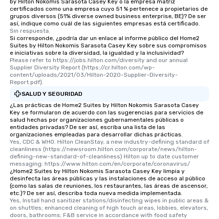
by Hilton Nokomis Sarasota Casey Key o la empresa matriz
certificados como una empresa cuyo 51 % pertenece a propietarios de
grupos diversos (51% diverse owned business enterprise, BE)? De ser
así, indique como cuál de las siguientes empresas está certificado.
Sin respuesta.
Si corresponde, ¿podría dar un enlace al informe público del Home2
Suites by Hilton Nokomis Sarasota Casey Key sobre sus compromisos
e iniciativas sobre la diversidad, la igualdad y la inclusividad?
Please refer to https://jobs.hilton.com/diversity and our annual 
Supplier Diversity Report (https://cr.hilton.com/wp-
content/uploads/2021/03/Hilton-2020-Supplier-Diversity-
Report.pdf).
SALUD Y SEGURIDAD
¿Las prácticas de Home2 Suites by Hilton Nokomis Sarasota Casey
Key se formularon de acuerdo con las sugerencias para servicios de
salud hechas por organizaciones gubernamentales públicas o
entidades privadas? De ser así, escriba una lista de las
organizaciones empleadas para desarrollar dichas prácticas.
Yes, CDC & WHO. Hilton CleanStay, a new industry-defining standard of 
cleanliness (https://newsroom.hilton.com/corporate/news/hilton-
defining-new-standard-of-cleanliness) Hilton up to date customer 
messaging: https://www.hilton.com/en/corporate/coronavirus/
¿Home2 Suites by Hilton Nokomis Sarasota Casey Key limpia y
desinfecta las áreas públicas y las instalaciones de acceso al público
(como las salas de reuniones, los restaurantes, las áreas de ascensor,
etc.)? De ser así, describa toda nueva medida implementada.
Yes, Install hand sanitizer stations/disinfecting wipes in public areas & 
on shuttles; enhanced cleaning of high touch areas, lobbies, elevators, 
doors, bathrooms; F&B service in accordance with food safety 