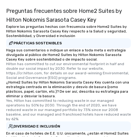
Preguntas frecuentes sobre Home2 Suites by
Hilton Nokomis Sarasota Casey Key
Explore las preguntas hechas con frecuencia sobre Home2 Suites by
Hilton Nokomis Sarasota Casey Key respecto a la Salud y seguridad,
Sostenibilidad, y Diversidad e inclusión
PRÁCTICAS SOSTENIBLES
Haga sus comentarios o indique un enlace a toda meta o estrategia
divulgada al público de Home2 Suites by Hilton Nokomis Sarasota
Casey Key sobre sostenibilidad o de impacto social.
Hilton has committed to cut our environmental footprint in half and 
double our social impact by 2030. Refer to our website, 
https://cr.hilton.com, for details on our award-winning Environmental, 
Social and Governance (ESG) programs.
¿Home2 Suites by Hilton Nokomis Sarasota Casey Key cuenta con una
estrategia centrada en la eliminación y desvío de basura (como
plásticos, papel, cartón, etc.)? De ser así, describa su estrategia para
eliminar y desviar la basura.
Yes, Hilton has committed to reducing waste in our managed 
operations by 50% by 2030. Through the end of 2020, we have 
reduced waste in our managed portfolio by 73% since our 2008 
baseline, and our managed and franchised hotels have reduced waste 
by 62%.
DIVERSIDAD E INCLUSIÓN
En el caso de hoteles de E.E. U.U. únicamente, ¿están el Home2 Suites