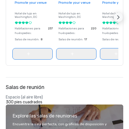
Promote your venue
Promote your venue
Promote your ve
Hotel de lujo en
Hotel de lujo en
Hotel de lujo en
Washington
, DC
Washington
, DC
Washington
, DC
Habitaciones para
237
Habitaciones para
220
Habitaciones para
huéspedes
:
huéspedes
:
huéspedes
:
Salas de reunión
:
8
Salas de reunión
:
17
Salas de reunión
:
Salas de reunión
Espacio (al aire libre)
300 pies cuadrados
Explore las salas de reuniones
Encuentre la sala perfecta, con gráficos de disposición y