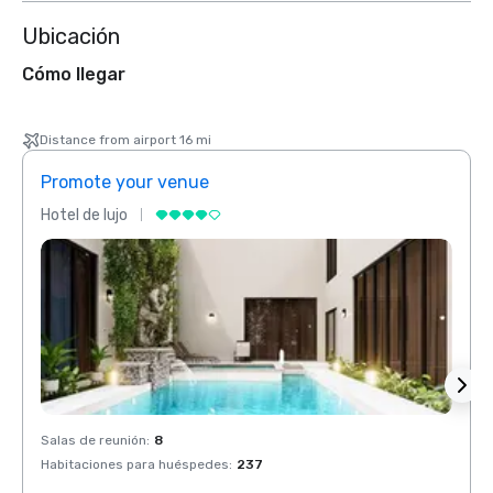
Ubicación
Cómo llegar
Distance from airport 16 mi
Promote your venue
Prom
Hotel de lujo
Hotel 
Salas de reunión
:
8
Salas 
Habitaciones para huéspedes
:
237
Habit