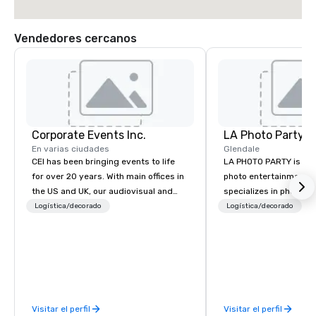
Vendedores cercanos
Corporate Events Inc.
LA Photo Party
En varias ciudades
Glendale
CEI has been bringing events to life
LA PHOTO PARTY is an e
for over 20 years. With main offices in
photo entertainment 
the US and UK, our audiovisual and
specializes in photo ac
production company is equipped to
events and manufactu
Logística/decorado
Logística/decorado
manage all the technical elements for
booths and photo boot
your events worldwide. We proudly
Since 2007, LA Photo P
provide quality equipment, skilled
partnered with some o
technicians, and experienced
CORPORATE and PRIVA
managers to handle every detail, so
planners worldwide, c
your live, hybrid, and virtual events
challenged to develop 
Visitar el perfil
Visitar el perfil
are perfectly planned and executed.
immersive activations.