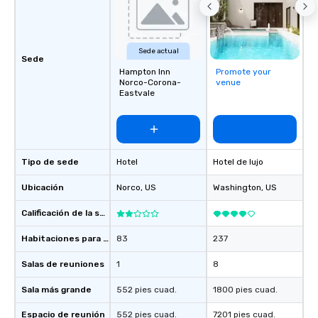
Sede actual
Sede
Hampton Inn
Promote your
Norco-Corona-
venue
Eastvale
Tipo de sede
Hotel
Hotel de lujo
Ubicación
Norco
, US
Washington
, US
Calificación de la sede
Habitaciones para huéspedes
83
237
Salas de reuniones
1
8
Sala más grande
552 pies cuad.
1800 pies cuad.
Espacio de reunión
552 pies cuad.
7201 pies cuad.