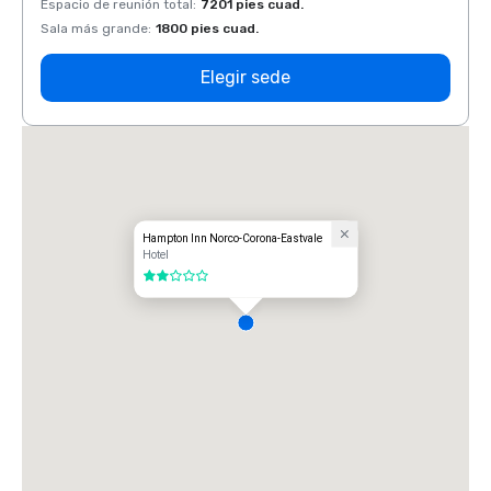
Espacio de reunión total
:
7201 pies cuad.
Espaci
Sala más grande
:
1800 pies cuad.
Sala 
Elegir sede
Hampton Inn Norco-Corona-Eastvale
Hotel
2 de 5