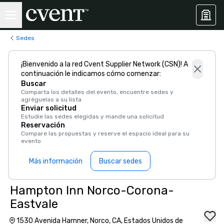
Sedes
¡Bienvenido a la red Cvent Supplier Network (CSN)! A
continuación le indicamos cómo comenzar:
Buscar
Comparta los detalles del evento, encuentre sedes y
agréguelas a su lista
Enviar solicitud
Estudie las sedes elegidas y mande una solicitud
Reservación
Compare las propuestas y reserve el espacio ideal para su
evento
Más información
Buscar sedes
Hampton Inn Norco-Corona-
Eastvale
1530 Avenida Hamner, Norco, CA, Estados Unidos de