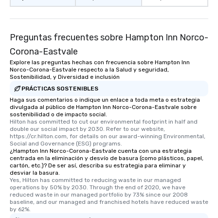
Preguntas frecuentes sobre Hampton Inn Norco-
Corona-Eastvale
Explore las preguntas hechas con frecuencia sobre Hampton Inn
Norco-Corona-Eastvale respecto a la Salud y seguridad,
Sostenibilidad, y Diversidad e inclusión
PRÁCTICAS SOSTENIBLES
Haga sus comentarios o indique un enlace a toda meta o estrategia
divulgada al público de Hampton Inn Norco-Corona-Eastvale sobre
sostenibilidad o de impacto social.
Hilton has committed to cut our environmental footprint in half and 
double our social impact by 2030. Refer to our website, 
https://cr.hilton.com, for details on our award-winning Environmental, 
Social and Governance (ESG) programs.
¿Hampton Inn Norco-Corona-Eastvale cuenta con una estrategia
centrada en la eliminación y desvío de basura (como plásticos, papel,
cartón, etc.)? De ser así, describa su estrategia para eliminar y
desviar la basura.
Yes, Hilton has committed to reducing waste in our managed 
operations by 50% by 2030. Through the end of 2020, we have 
reduced waste in our managed portfolio by 73% since our 2008 
baseline, and our managed and franchised hotels have reduced waste 
by 62%.