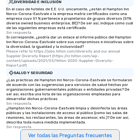
DIVERSIDAD E INCLUSIÓN
En el caso de hoteles de E.E. U.U. únicamente, ¿están el Hampton Inn
Norco-Corona-Eastvale o la empresa matriz certificados como una
empresa cuyo 51 % pertenece a propietarios de grupos diversos (51%
diverse owned business enterprise, BE)? De ser así, indique como cuál
de las siguientes empresas está certificado.
Sin respuesta.
Si corresponde, ¿podría dar un enlace al informe público del Hampton
Inn Norco-Corona-Eastvale sobre sus compromisos e iniciativas sobre
la diversidad, la igualdad y la inclusividad?
Please refer to https://jobs.hilton.com/diversity and our annual 
Supplier Diversity Report (https://cr.hilton.com/wp-
content/uploads/2021/03/Hilton-2020-Supplier-Diversity-
Report.pdf).
SALUD Y SEGURIDAD
¿Las prácticas de Hampton Inn Norco-Corona-Eastvale se formularon
de acuerdo con las sugerencias para servicios de salud hechas por
organizaciones gubernamentales públicas o entidades privadas? De
ser así, escriba una lista de las organizaciones empleadas para
desarrollar dichas prácticas.
Sin respuesta.
¿Hampton Inn Norco-Corona-Eastvale limpia y desinfecta las áreas
públicas y las instalaciones de acceso al público (como las salas de
reuniones, los restaurantes, las áreas de ascensor, etc.)? De ser así,
describa toda nueva medida implementada.
Sin respuesta.
Ver todas las Preguntas frecuentes