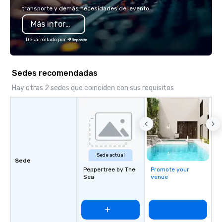
Tempest’s noteworthy
transporte y demás necesidades del evento.
menu features both ch
Más información
charcoal roasted opti
single, double and thr
Desarrollado por
towers are also featur
Sedes recomendadas
Hay otras 2 sedes que coinciden con sus requisitos
Sede actual
Sede
Peppertree by The
Promote your
Sea
venue