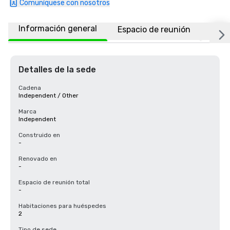
Comuníquese con nosotros
Información general
Espacio de reunión
Habi
Detalles de la sede
Cadena
Independent / Other
Marca
Independent
Construido en
-
Renovado en
-
Espacio de reunión total
-
Habitaciones para huéspedes
2
Tipo de sede