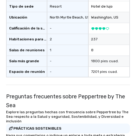
Tipo de sede
Resort
Hotel de lujo
Ubicación
North Myrtle Beach
, US
Washington
, US
Calificación de la sede
-
Habitaciones para huéspedes
2
237
Salas de reuniones
1
8
Sala más grande
-
1800 pies cuad.
Espacio de reunión
-
7201 pies cuad.
Preguntas frecuentes sobre Peppertree by The
Sea
Explore las preguntas hechas con frecuencia sobre Peppertree by The
Sea respecto a la Salud y seguridad, Sostenibilidad, y Diversidad e
inclusión
PRÁCTICAS SOSTENIBLES
Haga sus comentarios o indique un enlace a toda meta o estrategia