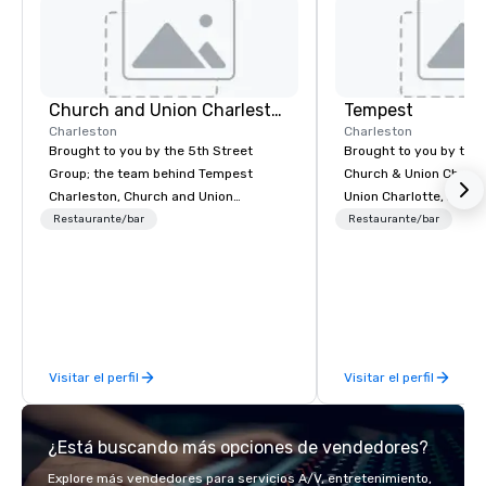
Church and Union Charleston
Tempest
Charleston
Charleston
Brought to you by the 5th Street
Brought to you by the
Group; the team behind Tempest
Church & Union Charle
Charleston, Church and Union
Union Charlotte, La Bel
Charlotte, La Belle Helene Charlotte,
Church & Union Nashvil
Restaurante/bar
Restaurante/bar
Church and Union Nashville – Church
new upscale seafood r
and Union Charleston is located on
Voted 2020 Best New 
historic Market Street in downtown
USA Today’s 10 Best. L
Charleston, SC.
former historic Harrio
Home for Sailors, next
& Union Charleston. T
Visitar el perfil
Visitar el perfil
hyper-local, sustainab
Atlantic seafood, with
menu curated by Top 
¿Está buscando más opciones de vendedores?
Jamie Lynch, Executive
Cook, and Chef Adam 
Explore más vendedores para servicios A/V, entretenimiento,