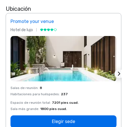
Ubicación
Promote your venue
Prom
Hotel de lujo
Hotel 
Salas de reunión
:
8
Salas 
Habitaciones para huéspedes
:
237
Habit
Espacio de reunión total
:
7201 pies cuad.
Espaci
Sala más grande
:
1800 pies cuad.
Sala 
Elegir sede