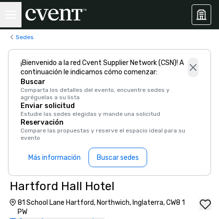
Sedes
¡Bienvenido a la red Cvent Supplier Network (CSN)! A
continuación le indicamos cómo comenzar:
Buscar
Comparta los detalles del evento, encuentre sedes y
agréguelas a su lista
Enviar solicitud
Estudie las sedes elegidas y mande una solicitud
Reservación
Compare las propuestas y reserve el espacio ideal para su
evento
Más información
Buscar sedes
Hartford Hall Hotel
81 School Lane Hartford, Northwich, Inglaterra, CW8 1
PW