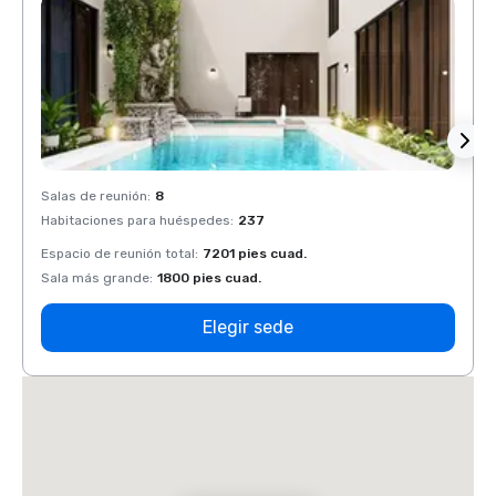
Salas de reunión
:
8
Salas 
Habitaciones para huéspedes
:
237
Habit
Espacio de reunión total
:
7201 pies cuad.
Espaci
Sala más grande
:
1800 pies cuad.
Sala 
Elegir sede