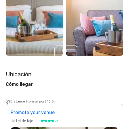
Ver
2
más
Ubicación
Cómo llegar
Distance from airport 18.6 mi
Promote your venue
Prom
Hotel de lujo
Hotel 