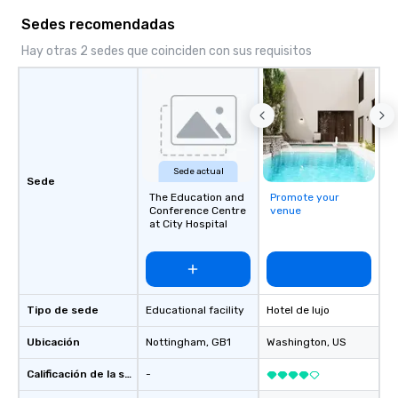
time of year. Short timelines? No
Sedes recomendadas
problem – we can arrange your
scavenger hunt on very short notice
Hay otras 2 sedes que coinciden con sus requisitos
and with little time and effort required
by you. Anyone! Our scavenger hunts
are designed for both small and large
groups. There is no group size that we
can’t handle! We have a variety of
pricing options to suit your budget
Sede actual
and the specific needs of your group.
Sede
Perfect for meetings, offsites and
The Education and
Promote your
Conference Centre
venue
conferences.
at City Hospital
Tipo de sede
Educational facility
Hotel de lujo
Ubicación
Nottingham
, GB1
Washington
, US
Calificación de la sede
-