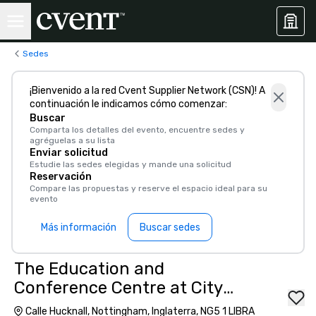
Sedes
¡Bienvenido a la red Cvent Supplier Network (CSN)! A
continuación le indicamos cómo comenzar:
Buscar
Comparta los detalles del evento, encuentre sedes y
agréguelas a su lista
Enviar solicitud
Estudie las sedes elegidas y mande una solicitud
Reservación
Compare las propuestas y reserve el espacio ideal para su
evento
Más información
Buscar sedes
The Education and
Conference Centre at City
Hospital
Calle Hucknall, Nottingham, Inglaterra, NG5 1 LIBRA