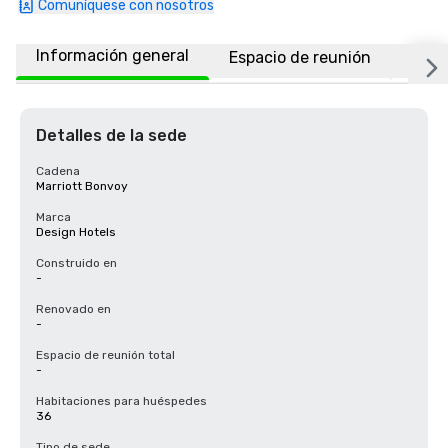
Comuníquese con nosotros
Información general
Espacio de reunión
Habi
Detalles de la sede
Cadena
Marriott Bonvoy
Marca
Design Hotels
Construido en
-
Renovado en
-
Espacio de reunión total
-
Habitaciones para huéspedes
36
Tipo de sede