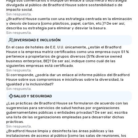
Haga sus comentarios o indique un enlace a toda meta o estrategia
divulgada al público de Bradford House sobre sostenibilidad o de
impacto social.
Sin respuesta.
¿Bradford House cuenta con una estrategia centrada en la eliminación
y desvío de basura (como plásticos, papel, cartón, etc.)? De ser así,
describa su estrategia para eliminar y desviar la basura.
Sin respuesta.
DIVERSIDAD E INCLUSIÓN
En el caso de hoteles de E.E. U.U. únicamente, ¿están el Bradford
House o la empresa matriz certificados como una empresa cuyo 51 %
pertenece a propietarios de grupos diversos (51% diverse owned
business enterprise, BE)? De ser así, indique como cuál de las
siguientes empresas está certificado.
Sin respuesta.
Si corresponde, ¿podría dar un enlace al informe público del Bradford
House sobre sus compromisos e iniciativas sobre la diversidad, la
igualdad y la inclusividad?
Sin respuesta.
SALUD Y SEGURIDAD
¿Las prácticas de Bradford House se formularon de acuerdo con las
sugerencias para servicios de salud hechas por organizaciones
gubernamentales públicas o entidades privadas? De ser así, escriba
una lista de las organizaciones empleadas para desarrollar dichas
prácticas.
Sin respuesta.
¿Bradford House limpia y desinfecta las áreas públicas y las
instalaciones de acceso al público (como las salas de reuniones, los