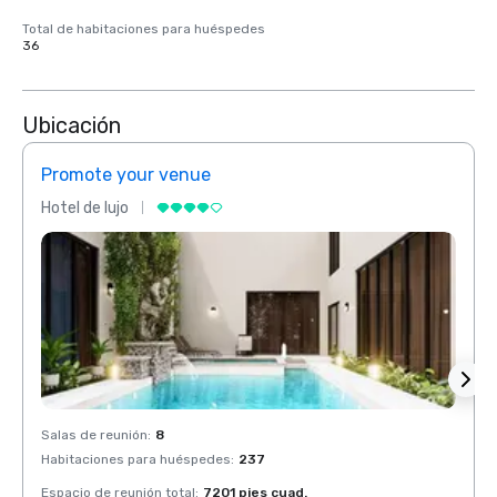
Total de habitaciones para huéspedes
36
Ubicación
Promote your venue
Prom
Hotel de lujo
Hotel 
Salas de reunión
:
8
Salas 
Habitaciones para huéspedes
:
237
Habit
Espacio de reunión total
:
7201 pies cuad.
Espaci