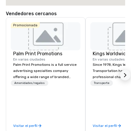
Vendedores cercanos
Promocionada
Palm Print Promotions
En varias ciudades
En varias ciudades
Palm Print Promotions is a full service
Since 1978, Kings Wor
advertising specialties company
Transportation has deli
offering a wide range of branded
professional chauffeu
items to promote companies. They
transportation solutio
Amenidades/regalos
Transporte
assist marketing objectives with
travelers and meeting
programs such as corporate
worldwide. Headquart
recognition, premiums and incentives
Oklahoma City, OK we 
sales, trade show programs, safety
seamless service thr
programs, service awards, employee
than 500 cities across
recognition, product introductions,
through our vetted int
Visitar el perfil
Visitar el perfil
business gifts, sport tournaments,
partner network. We are committed to