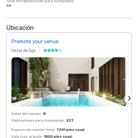
Total de habitaciones para huéspedes
34
Ubicación
Promote your venue
Prom
Hotel de lujo
Hotel 
Salas de reunión
:
8
Salas 
Habitaciones para huéspedes
:
237
Habit
Espacio de reunión total
:
7201 pies cuad.
Espaci
Sala más grande
:
1800 pies cuad.
Sala 