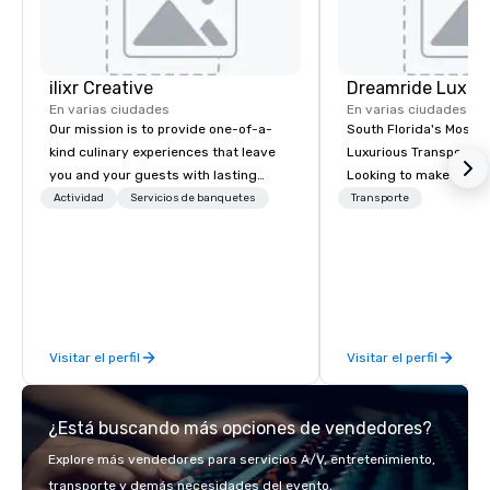
ilixr Creative
En varias ciudades
En varias ciudades
Our mission is to provide one-of-a-
South Florida's Most P
kind culinary experiences that leave
Luxurious Transporta
you and your guests with lasting
Looking to make your 
memories and satiated palates. Every
to remember? With Dr
Actividad
Servicios de banquetes
Transporte
detail is meticulously thought out, and
Transportation, you can
our commitment to hospitality, with
in one of the most beau
over 40 years of experience working
limousines of South Fl
in some of the world's most
South Florida’s most 
acclaimed restaurants, brings a level
luxury transportation
of excellence rarely found in the
offering quality transp
Visitar el perfil
Visitar el perfil
catering industry.
services.
¿Está buscando más opciones de vendedores?
Explore más vendedores para servicios A/V, entretenimiento,
transporte y demás necesidades del evento.