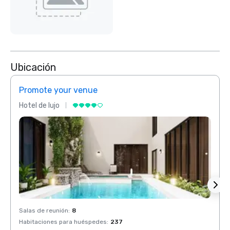
Ubicación
Promote your venue
Prom
Hotel de lujo
Hotel 
Salas de reunión
:
8
Salas 
Habitaciones para huéspedes
:
237
Habit