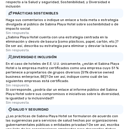
respecto a la Salud y seguridad, Sostenibilidad, y Diversidad e
inclusión
PRÁCTICAS SOSTENIBLES
Haga sus comentarios o indique un enlace a toda meta o estrategia
divulgada al público de Sabina Playa Hotel sobre sostenibilidad o de
impacto social.
Sin respuesta.
¿Sabina Playa Hotel cuenta con una estrategia centrada en la
eliminación y desvío de basura (como plásticos, papel, cartón, etc.)?
De ser así, describa su estrategia para eliminar y desviar la basura.
Sin respuesta.
DIVERSIDAD E INCLUSIÓN
En el caso de hoteles de E.E. U.U. únicamente, ¿están el Sabina Playa
Hotel o la empresa matriz certificados como una empresa cuyo 51 %
pertenece a propietarios de grupos diversos (51% diverse owned
business enterprise, BE)? De ser así, indique como cuál de las
siguientes empresas está certificado.
Sin respuesta.
Si corresponde, ¿podría dar un enlace al informe público del Sabina
Playa Hotel sobre sus compromisos e iniciativas sobre la diversidad,
la igualdad y la inclusividad?
Sin respuesta.
SALUD Y SEGURIDAD
¿Las prácticas de Sabina Playa Hotel se formularon de acuerdo con
las sugerencias para servicios de salud hechas por organizaciones
gubernamentales públicas o entidades privadas? De ser así, escriba