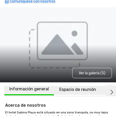
Comuníquese con nosotros
Ver la galería (5)
Información general
Espacio de reunión
Habi
Acerca de nosotros
El hotel Sabina Playa está situado en una zona tranquila, no muy lejos 