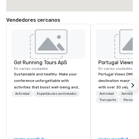
Vendedores cercanos
Go! Running Tours ApS
Portugal Views 
En varias ciudades
En varias ciudades
Sustainable and healthy: Make your
Portugal Views DMC is
conference unforgettable with
destination managem
activities that boost well-being and
with over 30 years of 
lower carbon footprints. Explore the
specializing in custom
Actividad
Espectáculos contratados
Actividad
Servicios 
world on the run with expert local
events, incentive pro
Transporte
Personal 
running guides.
group travel experien
Portugal. We are recog
meticulous attention to
commitment to excell
passion for delivering 
Visitar el perfil
Visitar el perfil